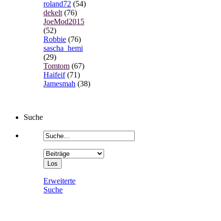
roland72
(54)
dekelt
(76)
JoeMod2015
(52)
Robbie
(76)
sascha_hemi
(29)
Tomtom
(67)
Haifeif
(71)
Jamesmah
(38)
Suche
Erweiterte
Suche