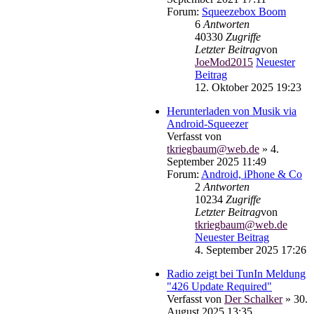
Forum:
Squeezebox Boom
6
Antworten
40330
Zugriffe
Letzter Beitrag
von
JoeMod2015
Neuester
Beitrag
12. Oktober 2025 19:23
Herunterladen von Musik via
Android-Squeezer
Verfasst von
tkriegbaum@web.de
» 4.
September 2025 11:49
Forum:
Android, iPhone & Co
2
Antworten
10234
Zugriffe
Letzter Beitrag
von
tkriegbaum@web.de
Neuester Beitrag
4. September 2025 17:26
Radio zeigt bei TunIn Meldung
"426 Update Required"
Verfasst von
Der Schalker
» 30.
August 2025 13:35