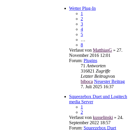
Wetter Plug-In
1
2
3
4
5
…
8
Verfasst von
MatthiasG
» 27.
November 2016 12:01
Forum:
Plugins
71
Antworten
316821
Zugriffe
Letzter Beitrag
von
biboca
Neuester Beitrag
7. Juli 2025 16:37
Squeezebox Duet und Logitech
media Server
1
2
Verfasst von
kusselinski
» 24.
September 2022 18:57
Forum:
Squeezebox Duet