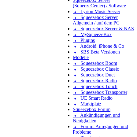
Squeezebox Server
(SqueezeCenter) / Software
↳ Lyrion Music Server
↳ Squeezebox Server
Allgemein / auf dem PC
↳ Squeezebox Server & NAS
↳ MySqueezeBox
↳ Plugins
↳ Android, iPhone & Co
↳ SBS Beta Versionen
Modelle
↳ Squeezebox Boom
↳ Squeezebox Classic
↳ Squeezebox Duet
↳ Squeezebox Radio
↳ Squeezebox Touch
↳ Squeezebox Transporter
↳ UE Smart Radio
↳ Marktplatz
Squeezebox Forum
↳ Ankündigungen und
Neuigkeiten
↳ Forum: Anregungen und
Probleme