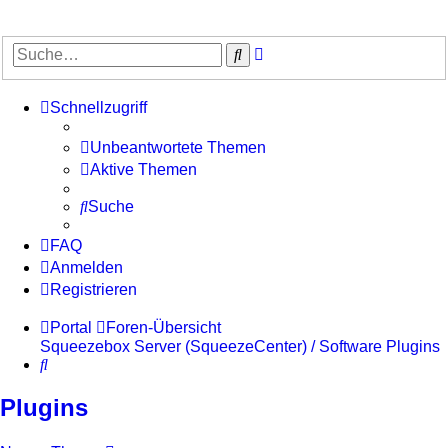
Erweiterte
Suche
Suche
Schnellzugriff
Unbeantwortete Themen
Aktive Themen
Suche
FAQ
Anmelden
Registrieren
Portal
Foren-Übersicht
Squeezebox Server (SqueezeCenter) / Software
Plugins
Suche
Plugins