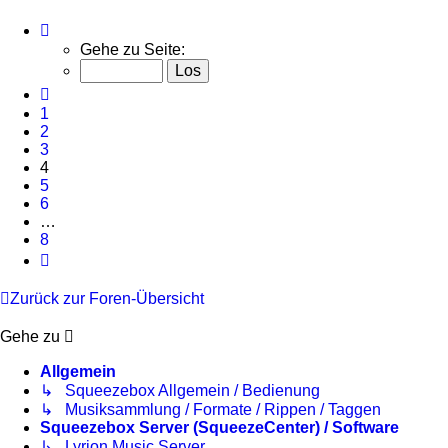
Seite
4
Gehe zu Seite:
von
8
Vorherige
1
2
3
4
5
6
…
8
Nächste
Zurück zur Foren-Übersicht
Gehe zu
Allgemein
↳ Squeezebox Allgemein / Bedienung
↳ Musiksammlung / Formate / Rippen / Taggen
Squeezebox Server (SqueezeCenter) / Software
↳ Lyrion Music Server