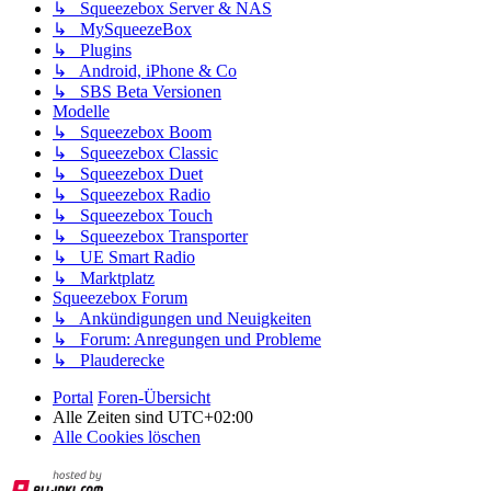
↳ Squeezebox Server & NAS
↳ MySqueezeBox
↳ Plugins
↳ Android, iPhone & Co
↳ SBS Beta Versionen
Modelle
↳ Squeezebox Boom
↳ Squeezebox Classic
↳ Squeezebox Duet
↳ Squeezebox Radio
↳ Squeezebox Touch
↳ Squeezebox Transporter
↳ UE Smart Radio
↳ Marktplatz
Squeezebox Forum
↳ Ankündigungen und Neuigkeiten
↳ Forum: Anregungen und Probleme
↳ Plauderecke
Portal
Foren-Übersicht
Alle Zeiten sind
UTC+02:00
Alle Cookies löschen