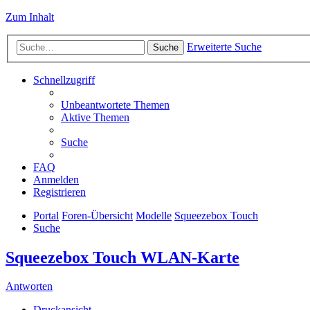
Zum Inhalt
Erweiterte Suche
Suche
Schnellzugriff
Unbeantwortete Themen
Aktive Themen
Suche
FAQ
Anmelden
Registrieren
Portal
Foren-Übersicht
Modelle
Squeezebox Touch
Suche
Squeezebox Touch WLAN-Karte
Antworten
Druckansicht