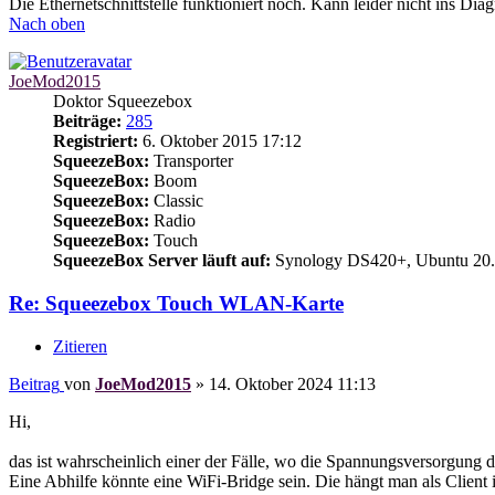
Die Ethernetschnittstelle funktioniert noch. Kann leider nicht ins
Nach oben
JoeMod2015
Doktor Squeezebox
Beiträge:
285
Registriert:
6. Oktober 2015 17:12
SqueezeBox:
Transporter
SqueezeBox:
Boom
SqueezeBox:
Classic
SqueezeBox:
Radio
SqueezeBox:
Touch
SqueezeBox Server läuft auf:
Synology DS420+, Ubuntu 20.
Re: Squeezebox Touch WLAN-Karte
Zitieren
Beitrag
von
JoeMod2015
»
14. Oktober 2024 11:13
Hi,
das ist wahrscheinlich einer der Fälle, wo die Spannungsversorgung d
Eine Abhilfe könnte eine WiFi-Bridge sein. Die hängt man als Clie