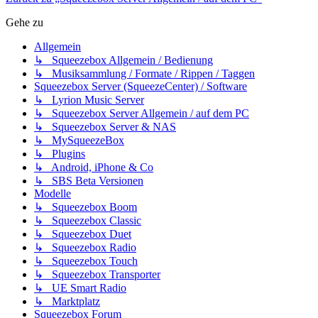
Gehe zu
Allgemein
↳ Squeezebox Allgemein / Bedienung
↳ Musiksammlung / Formate / Rippen / Taggen
Squeezebox Server (SqueezeCenter) / Software
↳ Lyrion Music Server
↳ Squeezebox Server Allgemein / auf dem PC
↳ Squeezebox Server & NAS
↳ MySqueezeBox
↳ Plugins
↳ Android, iPhone & Co
↳ SBS Beta Versionen
Modelle
↳ Squeezebox Boom
↳ Squeezebox Classic
↳ Squeezebox Duet
↳ Squeezebox Radio
↳ Squeezebox Touch
↳ Squeezebox Transporter
↳ UE Smart Radio
↳ Marktplatz
Squeezebox Forum