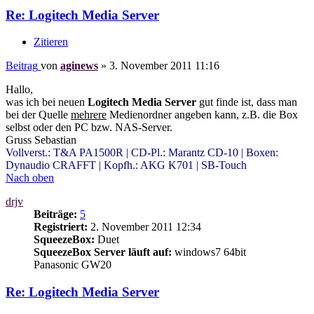
Re: Logitech Media Server
Zitieren
Beitrag
von
aginews
»
3. November 2011 11:16
Hallo,
was ich bei neuen
Logitech Media Server
gut finde ist, dass man
bei der Quelle
mehrere
Medienordner angeben kann, z.B. die Box
selbst oder den PC bzw. NAS-Server.
Gruss Sebastian
Vollverst.: T&A PA1500R | CD-Pl.: Marantz CD-10 | Boxen:
Dynaudio CRAFFT | Kopfh.: AKG K701 | SB-Touch
Nach oben
drjv
Beiträge:
5
Registriert:
2. November 2011 12:34
SqueezeBox:
Duet
SqueezeBox Server läuft auf:
windows7 64bit
Panasonic GW20
Re: Logitech Media Server