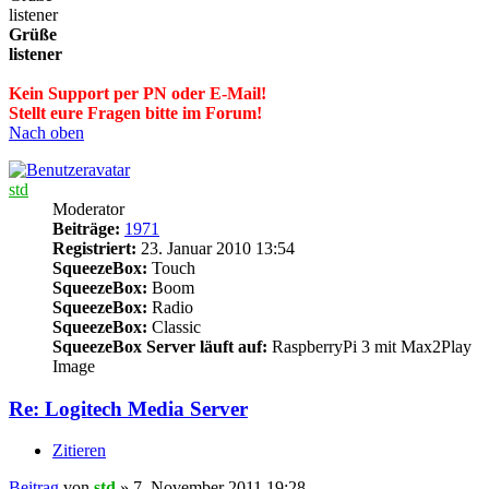
listener
Grüße
listener
Kein Support per PN oder E-Mail!
Stellt eure Fragen bitte im Forum!
Nach oben
std
Moderator
Beiträge:
1971
Registriert:
23. Januar 2010 13:54
SqueezeBox:
Touch
SqueezeBox:
Boom
SqueezeBox:
Radio
SqueezeBox:
Classic
SqueezeBox Server läuft auf:
RaspberryPi 3 mit Max2Play
Image
Re: Logitech Media Server
Zitieren
Beitrag
von
std
»
7. November 2011 19:28