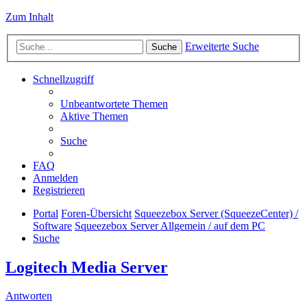
Zum Inhalt
Erweiterte Suche
Suche
Schnellzugriff
Unbeantwortete Themen
Aktive Themen
Suche
FAQ
Anmelden
Registrieren
Portal
Foren-Übersicht
Squeezebox Server (SqueezeCenter) /
Software
Squeezebox Server Allgemein / auf dem PC
Suche
Logitech Media Server
Antworten