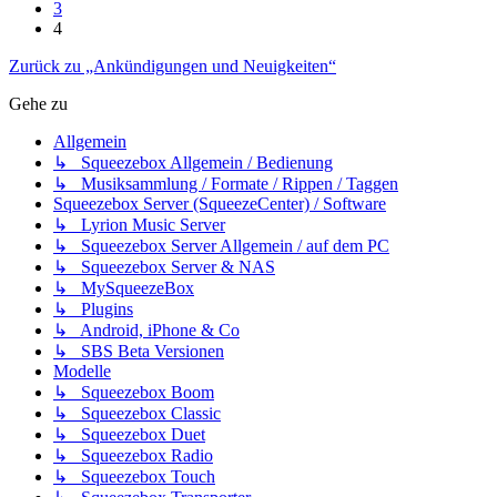
3
4
Zurück zu „Ankündigungen und Neuigkeiten“
Gehe zu
Allgemein
↳ Squeezebox Allgemein / Bedienung
↳ Musiksammlung / Formate / Rippen / Taggen
Squeezebox Server (SqueezeCenter) / Software
↳ Lyrion Music Server
↳ Squeezebox Server Allgemein / auf dem PC
↳ Squeezebox Server & NAS
↳ MySqueezeBox
↳ Plugins
↳ Android, iPhone & Co
↳ SBS Beta Versionen
Modelle
↳ Squeezebox Boom
↳ Squeezebox Classic
↳ Squeezebox Duet
↳ Squeezebox Radio
↳ Squeezebox Touch