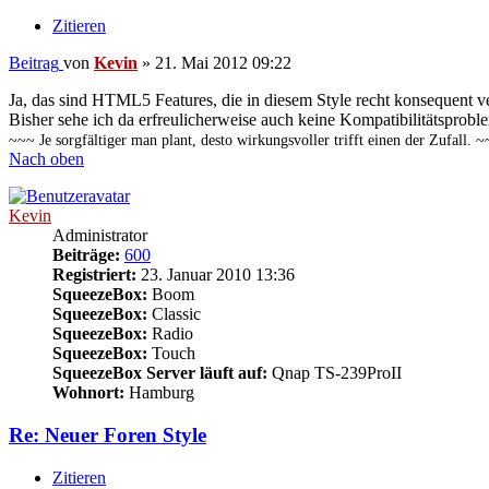
Zitieren
Beitrag
von
Kevin
»
21. Mai 2012 09:22
Ja, das sind HTML5 Features, die in diesem Style recht konsequent ve
Bisher sehe ich da erfreulicherweise auch keine Kompatibilitätsprob
~~~ Je sorgfältiger man plant, desto wirkungsvoller trifft einen der Zufall. 
Nach oben
Kevin
Administrator
Beiträge:
600
Registriert:
23. Januar 2010 13:36
SqueezeBox:
Boom
SqueezeBox:
Classic
SqueezeBox:
Radio
SqueezeBox:
Touch
SqueezeBox Server läuft auf:
Qnap TS-239ProII
Wohnort:
Hamburg
Re: Neuer Foren Style
Zitieren