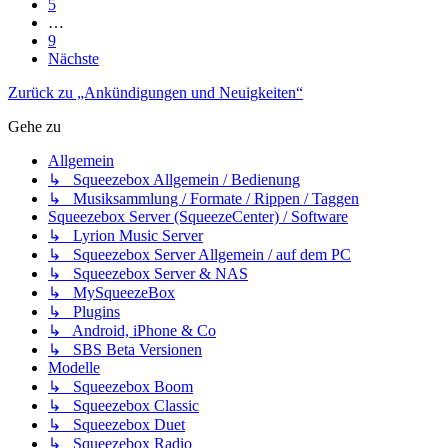
5
…
9
Nächste
Zurück zu „Ankündigungen und Neuigkeiten“
Gehe zu
Allgemein
↳ Squeezebox Allgemein / Bedienung
↳ Musiksammlung / Formate / Rippen / Taggen
Squeezebox Server (SqueezeCenter) / Software
↳ Lyrion Music Server
↳ Squeezebox Server Allgemein / auf dem PC
↳ Squeezebox Server & NAS
↳ MySqueezeBox
↳ Plugins
↳ Android, iPhone & Co
↳ SBS Beta Versionen
Modelle
↳ Squeezebox Boom
↳ Squeezebox Classic
↳ Squeezebox Duet
↳ Squeezebox Radio