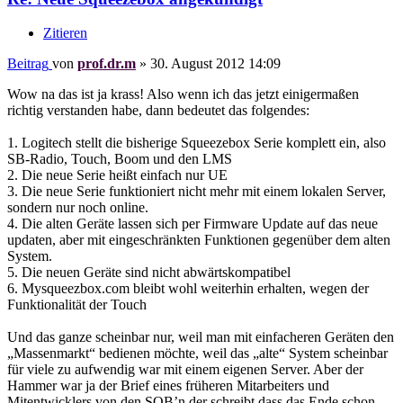
Zitieren
Beitrag
von
prof.dr.m
»
30. August 2012 14:09
Wow na das ist ja krass! Also wenn ich das jetzt einigermaßen
richtig verstanden habe, dann bedeutet das folgendes:
1. Logitech stellt die bisherige Squeezebox Serie komplett ein, also
SB-Radio, Touch, Boom und den LMS
2. Die neue Serie heißt einfach nur UE
3. Die neue Serie funktioniert nicht mehr mit einem lokalen Server,
sondern nur noch online.
4. Die alten Geräte lassen sich per Firmware Update auf das neue
updaten, aber mit eingeschränkten Funktionen gegenüber dem alten
System.
5. Die neuen Geräte sind nicht abwärtskompatibel
6. Mysqueezbox.com bleibt wohl weiterhin erhalten, wegen der
Funktionalität der Touch
Und das ganze scheinbar nur, weil man mit einfacheren Geräten den
„Massenmarkt“ bedienen möchte, weil das „alte“ System scheinbar
für viele zu aufwendig war mit einem eigenen Server. Aber der
Hammer war ja der Brief eines früheren Mitarbeiters und
Mitentwicklers von den SQB’n der schreibt dass das Ende schon