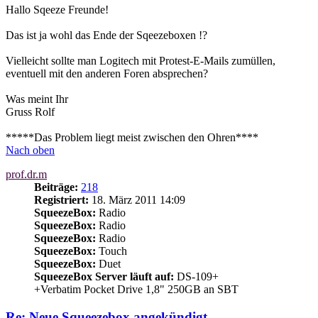
Hallo Sqeeze Freunde!
Das ist ja wohl das Ende der Sqeezeboxen !?
Vielleicht sollte man Logitech mit Protest-E-Mails zumüllen,
eventuell mit den anderen Foren absprechen?
Was meint Ihr
Gruss Rolf
*****Das Problem liegt meist zwischen den Ohren****
Nach oben
prof.dr.m
Beiträge:
218
Registriert:
18. März 2011 14:09
SqueezeBox:
Radio
SqueezeBox:
Radio
SqueezeBox:
Radio
SqueezeBox:
Touch
SqueezeBox:
Duet
SqueezeBox Server läuft auf:
DS-109+
+Verbatim Pocket Drive 1,8" 250GB an SBT
Re: Neue Squeezebox angekündigt