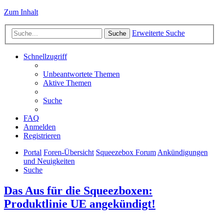
Zum Inhalt
Erweiterte Suche
Suche
Schnellzugriff
Unbeantwortete Themen
Aktive Themen
Suche
FAQ
Anmelden
Registrieren
Portal
Foren-Übersicht
Squeezebox Forum
Ankündigungen
und Neuigkeiten
Suche
Das Aus für die Squeezboxen:
Produktlinie UE angekündigt!