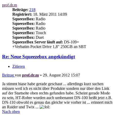
prof.dr.m
Beiträge:
218
Registriert:
18. März 2011 14:09
SqueezeBox:
Radio
SqueezeBox:
Radio
SqueezeBox:
Radio
SqueezeBox:
Touch
SqueezeBox:
Duet
SqueezeBox Server läuft auf:
DS-109+
+Verbatim Pocket Drive 1,8" 250GB an SBT
Re: Neue Squeezebox angekündigt
Zitieren
Beitrag
von
prof.dr.m
»
29. August 2012 15:07
Ja stimmt hiase habe gerade geschaut ... allerdings kurz suchen
müssen weil ich es nicht über Produkte sondern nur über den Link
auf der Startseite oben rechts gefunden habe. Scheint gerade Mode
zu sein, HT-Rohre wurden auch umbenannt DN-100 heißt jetzt z.B.
DN-110 obwohl es genau das gleiche wie vorher ist ... erinnert mich
an Raider und Twix ...
Nach oben