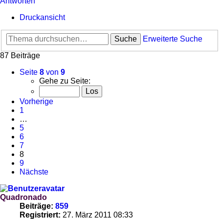
Antworten
Druckansicht
Suche
Erweiterte Suche
87 Beiträge
Seite
8
von
9
Gehe zu Seite:
Vorherige
1
…
5
6
7
8
9
Nächste
Quadronado
Beiträge:
859
Registriert:
27. März 2011 08:33