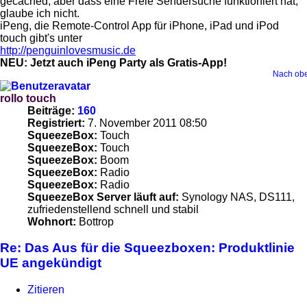
gecached, aber dass eine Freie Sendersuche funktioniert hat,
glaube ich nicht.
iPeng, die Remote-Control App für iPhone, iPad und iPod
touch gibt's unter
http://penguinlovesmusic.de
NEU: Jetzt auch iPeng Party als Gratis-App!
Nach ob
rollo touch
Beiträge:
160
Registriert:
7. November 2011 08:50
SqueezeBox:
Touch
SqueezeBox:
Touch
SqueezeBox:
Boom
SqueezeBox:
Radio
SqueezeBox:
Radio
SqueezeBox Server läuft auf:
Synology NAS, DS111,
zufriedenstellend schnell und stabil
Wohnort:
Bottrop
Re: Das Aus für die Squeezboxen: Produktlinie
UE angekündigt
Zitieren