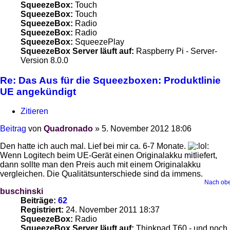
SqueezeBox:
Touch
SqueezeBox:
Touch
SqueezeBox:
Radio
SqueezeBox:
Radio
SqueezeBox:
SqueezePlay
SqueezeBox Server läuft auf:
Raspberry Pi - Server-
Version 8.0.0
Re: Das Aus für die Squeezboxen: Produktlinie
UE angekündigt
Zitieren
Beitrag
von
Quadronado
»
5. November 2012 18:06
Den hatte ich auch mal. Lief bei mir ca. 6-7 Monate.
Wenn Logitech beim UE-Gerät einen Originalakku mitliefert,
dann sollte man den Preis auch mit einem Originalakku
vergleichen. Die Qualitätsunterschiede sind da immens.
Nach ob
buschinski
Beiträge:
62
Registriert:
24. November 2011 18:37
SqueezeBox:
Radio
SqueezeBox Server läuft auf:
Thinkpad T60 - und noch