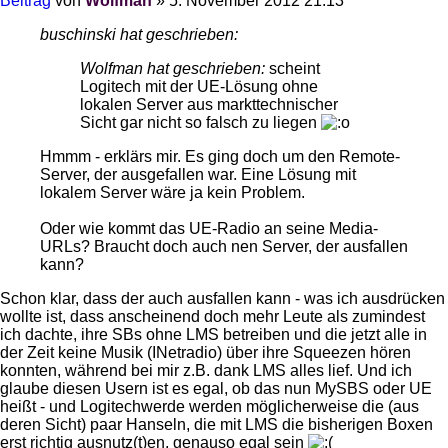
Beitrag
von
Wolfman
»
5. November 2012 21:13
buschinski hat geschrieben:
Wolfman hat geschrieben:
scheint
Logitech mit der UE-Lösung ohne
lokalen Server aus markttechnischer
Sicht gar nicht so falsch zu liegen
Hmmm - erklärs mir. Es ging doch um den Remote-
Server, der ausgefallen war. Eine Lösung mit
lokalem Server wäre ja kein Problem.
Oder wie kommt das UE-Radio an seine Media-
URLs? Braucht doch auch nen Server, der ausfallen
kann?
Schon klar, dass der auch ausfallen kann - was ich ausdrücken
wollte ist, dass anscheinend doch mehr Leute als zumindest
ich dachte, ihre SBs ohne LMS betreiben und die jetzt alle in
der Zeit keine Musik (INetradio) über ihre Squeezen hören
konnten, während bei mir z.B. dank LMS alles lief. Und ich
glaube diesen Usern ist es egal, ob das nun MySBS oder UE
heißt - und Logitechwerde werden möglicherweise die (aus
deren Sicht) paar Hanseln, die mit LMS die bisherigen Boxen
erst richtig ausnutz(t)en, genauso egal sein