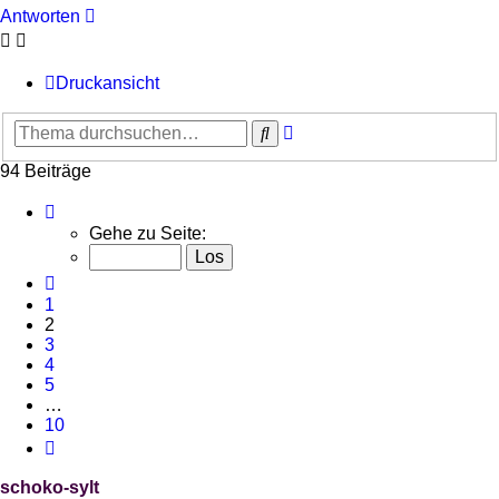
Antworten
Druckansicht
Erweiterte
Suche
Suche
94 Beiträge
Seite
2
Gehe zu Seite:
von
10
Vorherige
1
2
3
4
5
…
10
Nächste
schoko-sylt