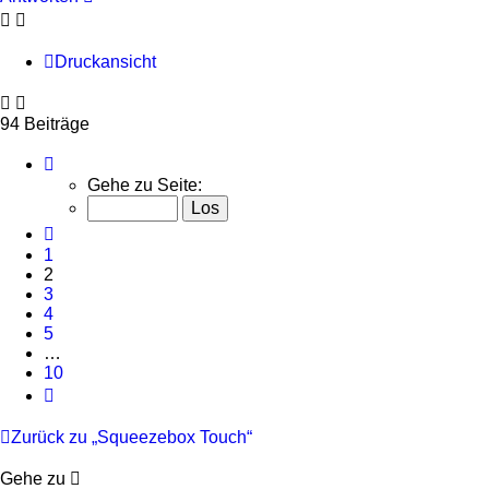
Druckansicht
94 Beiträge
Seite
2
Gehe zu Seite:
von
10
Vorherige
1
2
3
4
5
…
10
Nächste
Zurück zu „Squeezebox Touch“
Gehe zu