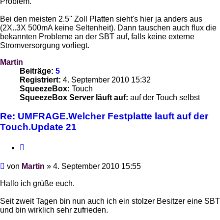
Problem.
Bei den meisten 2.5'' Zoll Platten sieht's hier ja anders aus
(2X..3X 500mA keine Seltenheit). Dann tauschen auch flux die
bekannten Probleme an der SBT auf, falls keine externe
Stromversorgung vorliegt.
Martin
Beiträge:
5
Registriert:
4. September 2010 15:32
SqueezeBox:
Touch
SqueezeBox Server läuft auf:
auf der Touch selbst
Re: UMFRAGE.Welcher Festplatte lauft auf der
Touch.Update 21
Zitieren
Beitrag
von
Martin
»
4. September 2010 15:55
Hallo ich grüße euch.
Seit zweit Tagen bin nun auch ich ein stolzer Besitzer eine SBT
und bin wirklich sehr zufrieden.