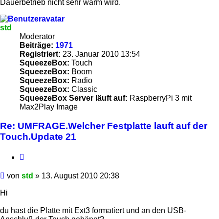
Dauerbetrieb nicht sehr warm wird.
std
Moderator
Beiträge:
1971
Registriert:
23. Januar 2010 13:54
SqueezeBox:
Touch
SqueezeBox:
Boom
SqueezeBox:
Radio
SqueezeBox:
Classic
SqueezeBox Server läuft auf:
RaspberryPi 3 mit
Max2Play Image
Re: UMFRAGE.Welcher Festplatte lauft auf der
Touch.Update 21
Zitieren
Beitrag
von
std
»
13. August 2010 20:38
Hi
du hast die Platte mit Ext3 formatiert und an den USB-