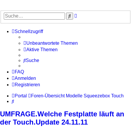
Erweiterte
Suche
Suche
Schnellzugriff
Unbeantwortete Themen
Aktive Themen
Suche
FAQ
Anmelden
Registrieren
Portal
Foren-Übersicht
Modelle
Squeezebox Touch
Suche
UMFRAGE.Welche Festplatte läuft an
der Touch.Update 24.11.11