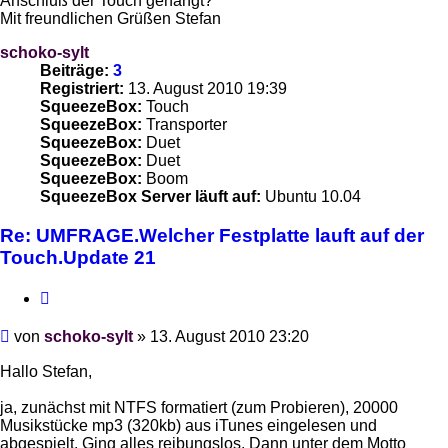
Anschluß der Touch gehängt?
Mit freundlichen Grüßen Stefan
schoko-sylt
Beiträge:
3
Registriert:
13. August 2010 19:39
SqueezeBox:
Touch
SqueezeBox:
Transporter
SqueezeBox:
Duet
SqueezeBox:
Duet
SqueezeBox:
Boom
SqueezeBox Server läuft auf:
Ubuntu 10.04
Re: UMFRAGE.Welcher Festplatte lauft auf der
Touch.Update 21
Zitieren
Beitrag
von
schoko-sylt
»
13. August 2010 23:20
Hallo Stefan,
ja, zunächst mit NTFS formatiert (zum Probieren), 20000
Musikstücke mp3 (320kb) aus iTunes eingelesen und
abgespielt. Ging alles reibungslos. Dann unter dem Motto