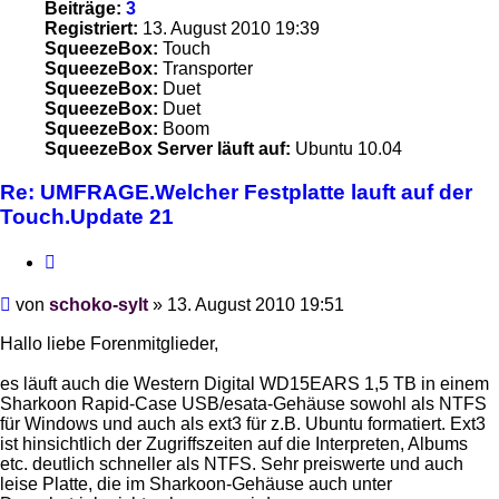
Beiträge:
3
Registriert:
13. August 2010 19:39
SqueezeBox:
Touch
SqueezeBox:
Transporter
SqueezeBox:
Duet
SqueezeBox:
Duet
SqueezeBox:
Boom
SqueezeBox Server läuft auf:
Ubuntu 10.04
Re: UMFRAGE.Welcher Festplatte lauft auf der
Touch.Update 21
Zitieren
Beitrag
von
schoko-sylt
»
13. August 2010 19:51
Hallo liebe Forenmitglieder,
es läuft auch die Western Digital WD15EARS 1,5 TB in einem
Sharkoon Rapid-Case USB/esata-Gehäuse sowohl als NTFS
für Windows und auch als ext3 für z.B. Ubuntu formatiert. Ext3
ist hinsichtlich der Zugriffszeiten auf die Interpreten, Albums
etc. deutlich schneller als NTFS. Sehr preiswerte und auch
leise Platte, die im Sharkoon-Gehäuse auch unter