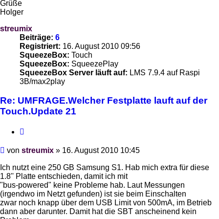
Grüße
Holger
streumix
Beiträge:
6
Registriert:
16. August 2010 09:56
SqueezeBox:
Touch
SqueezeBox:
SqueezePlay
SqueezeBox Server läuft auf:
LMS 7.9.4 auf Raspi
3B/max2play
Re: UMFRAGE.Welcher Festplatte lauft auf der
Touch.Update 21
Zitieren
Beitrag
von
streumix
»
16. August 2010 10:45
Ich nutzt eine 250 GB Samsung S1. Hab mich extra für diese
1.8'' Platte entschieden, damit ich mit
"bus-powered" keine Probleme hab. Laut Messungen
(irgendwo im Netzt gefunden) ist sie beim Einschalten
zwar noch knapp über dem USB Limit von 500mA, im Betrieb
dann aber darunter. Damit hat die SBT anscheinend kein