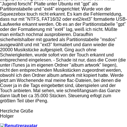
"Jugend forscht" Platte unter Ubuntu mit "gpt" als
Partitionstabelle und "ext4" eingerichtet: Wurde von der
Squeezebox touch nicht erkannt. Es kam die Fehlermeldung,
dass nur mit "NTFS, FAT16/32 oder ext2/ext3" formatierte USB-
Laufwerke erkannt werden. Ob es an der Partitionstabelle "gpt"
oder der Formatierung mit "ext4" lag, weiß ich nicht. Müßte
man einfach nochmal ausprobieren. Daraufhin
sicherheitshalber mit gparted als Partitionstabelle "msdos"
ausgewählt und mit "ext3" formatiert und dann wieder die
20000 Musikstücke aufgespielt. Ging auch ohne
Schwierigkeiten, wurde sofort von der Touch erkannt und
entsprechend eingelesen. - Schade ist nur, dass die Cover (die
unter iTunes ja im eigenen Ordner "album artwork" liegen),
nicht den entsprechenden Musikstücken zugeordnet werden,
obwohl ich den Ordner album artwork mit kopiert hatte. Werde
jetzt am Wochenende mal meine flac-Dateien, bei denen die
Cover ja in die Tags eingebettet sind, überspielen und der
Touch anbieten. Mal sehen, wie schnell/langsam das Ganze
dann läuft bei ca 35.000 Stücken. Steuerung erfogt zum
größten Teil über iPeng.
Herzliche Grüße
Holger