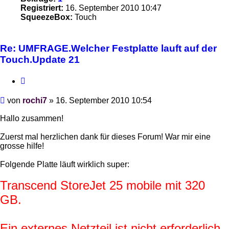
Registriert:
16. September 2010 10:47
SqueezeBox:
Touch
Re: UMFRAGE.Welcher Festplatte lauft auf der
Touch.Update 21
Zitieren
Beitrag
von
rochi7
»
16. September 2010 10:54
Hallo zusammen!
Zuerst mal herzlichen dank für dieses Forum! War mir eine
grosse hilfe!
Folgende Platte läuft wirklich super:
Transcend StoreJet 25 mobile mit 320
GB.
Ein externes Netzteil ist nicht erforderlich.