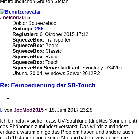
Mit freundlichen Grüßen Stefan
JoeMod2015
Doktor Squeezebox
Beiträge:
285
Registriert:
6. Oktober 2015 17:12
SqueezeBox:
Transporter
SqueezeBox:
Boom
SqueezeBox:
Classic
SqueezeBox:
Radio
SqueezeBox:
Touch
SqueezeBox Server läuft auf:
Synology DS420+,
Ubuntu 20.04, Windows Server 2012R2
Re: Fernbedienung der SB-Touch
Zitieren
Beitrag
von
JoeMod2015
»
18. Juni 2017 23:28
Ich bin relativ sicher, dass UV-Strahlung (direktes Sonnenlicht)
das Phänomen zumindest verstärkt. Das würde zumindest
erklären, warum einige das Problem haben und andere auch
nach 10 Jahren noch keine Ahnung haben, wovon hier die