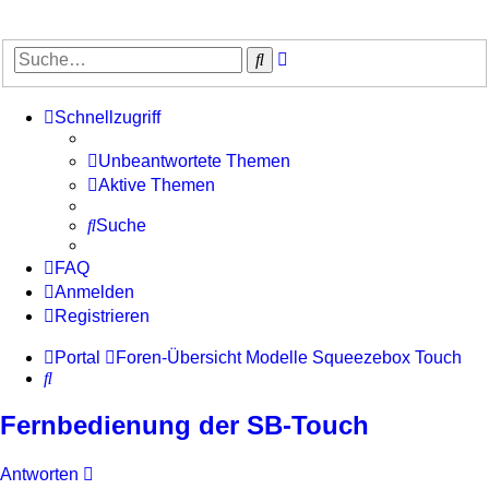
Erweiterte
Suche
Suche
Schnellzugriff
Unbeantwortete Themen
Aktive Themen
Suche
FAQ
Anmelden
Registrieren
Portal
Foren-Übersicht
Modelle
Squeezebox Touch
Suche
Fernbedienung der SB-Touch
Antworten