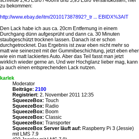
schreibe 2,45 Euro / 400ml und 3,95 Euro Versandkosten, hier
zu bekommen:
http://www.ebay.de/itm/201017387892?_tr ... EBIDX%3AIT
Den Lack habe ich aus ca. 20cm Entfernung in einem
Durchgang dünn aufgesprüht und dann ca. 30 Minuten
staubgeschützt trocknen lassen. Danach ist er schon
durchgetrocknet. Das Ergebnis ist zwar eben nicht mehr so
matt wie seinerzeit mit der Gummibeschichtung, jetzt eben eher
wie ein matt lackiertes Auto. Aber das Teil fasst man jetzt
wirklich wieder gerne an. Und wer Hochglanz lieber mag, kann
ja auch einen entsprechenden Lack nutzen.
karlek
Moderator
Beiträge:
2100
Registriert:
2. November 2011 12:35
SqueezeBox:
Touch
SqueezeBox:
Radio
SqueezeBox:
Boom
SqueezeBox:
Classic
SqueezeBox:
Transporter
SqueezeBox Server läuft auf:
Raspberry Pi 3 (Jessie)
mit LMS 7.9