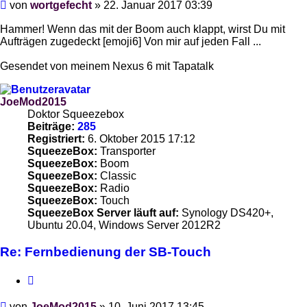
Beitrag
von
wortgefecht
»
22. Januar 2017 03:39
Hammer! Wenn das mit der Boom auch klappt, wirst Du mit
Aufträgen zugedeckt [emoji6] Von mir auf jeden Fall ...
Gesendet von meinem Nexus 6 mit Tapatalk
JoeMod2015
Doktor Squeezebox
Beiträge:
285
Registriert:
6. Oktober 2015 17:12
SqueezeBox:
Transporter
SqueezeBox:
Boom
SqueezeBox:
Classic
SqueezeBox:
Radio
SqueezeBox:
Touch
SqueezeBox Server läuft auf:
Synology DS420+,
Ubuntu 20.04, Windows Server 2012R2
Re: Fernbedienung der SB-Touch
Zitieren
Beitrag
von
JoeMod2015
»
10. Juni 2017 13:45