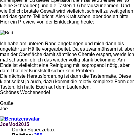
Ich empfehle, zu dieser Operation die Platine zu entfernen (8
kleine Schrauben) und die Tasten 1-6 herauszunehmen. Und
wie üblich: brutale Gewalt wird vielleicht schnell zu weit gehen
und das ganze Teil bricht. Also Kraft schon, aber dosiert bitte.
Hier ein Preview von der Entdeckung heute:
Ich habe am unteren Rand angefangen und mich dann bis
ungefähr zur Hälfte vorgearbeitet. Da es zwar mühsam ist, aber
man der Oberfläche damit sämtliche Chemie erspart, werde ich
mal schauen, ob ich das wieder völlig blank bekomme. Am
Ende ist vielleicht eine Reinigung mit Isopropanol nötig, aber
damit hat der Kunststoff sicher kein Problem.
Die nächste Herausforderung ist dann die Tastenmatte. Diese
klebt selbst ja auch, dazu kommt die relativ komplexe Form der
Tasten. Ich halte Euch auf dem Laufenden.
Schönes Wochenende!
Grüße
Joe
JoeMod2015
Doktor Squeezebox