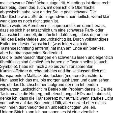
mattschwarze Oberfläche zutage tritt. Allerdings ist diese recht
kurzlebig, denn das Tuch, mit dem ich die Oberfläche
abgewischt habe, war an der Stelle pechschwarz. Die
Oberfläche war außerdem irgendwie uneinheitlich, womit klar
war, dass es noch nicht getan ist.
Durch weiteres Abreiben mit Isopropanol kam dann heraus,
dass es sich hier tatsächlich um eine schwarze Farb- oder
Lachschicht handelt, die nämlich dafür sorgt, dass der untere
Teil des Bedienfeldes undurchsichtig ist. Durch vollständiges
Entfernen dieser Farbschicht (was leider auch die
Tastenbeschriftung entfernt) hat man am Ende ein blankes,
aber halbtransparentes Bedienfeld.
Da die Tastenbeschriftungen eh schwer zu lesen und eigentlich
überflüssig sind (schließlich haben die Tasten selbst ja auch
Symbole), habe ich mich also bis zum transparenten
Kunststoffträger durchgearbeitet und ihn schlussendlich mit
transparentem Mattlack überlackiert (mehrere Schichten).
Nun lasse ich das mal bis morgen aushärten und dann sehen
wir, ob das Durchscheinen aufgrund der nun fehlenden
schwarzen Lackschicht im Betrieb ein Problem darstellt. Da die
Tastenmatte die Hintergundbeleuchtungs-LEDs auch abdeckt,
denke ich, dass die Transparenz nur auffällt, wenn starkes Licht
von außen auf das Bedienfeld fällt, aber es wird eher nichts
von innen durchleuchten an unbeabsichtigten Stellen.
Unterm Strich kann ich nur sagen, es ist eine ziemliche