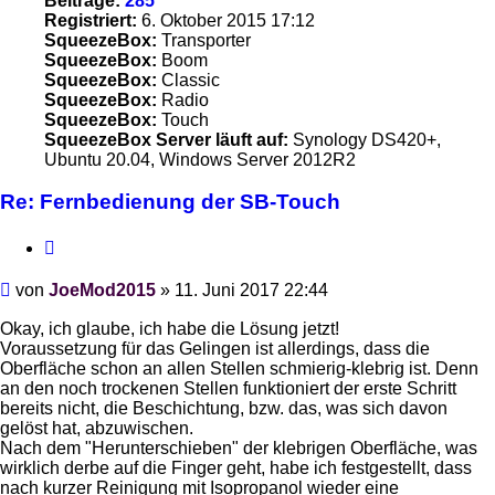
Beiträge:
285
Registriert:
6. Oktober 2015 17:12
SqueezeBox:
Transporter
SqueezeBox:
Boom
SqueezeBox:
Classic
SqueezeBox:
Radio
SqueezeBox:
Touch
SqueezeBox Server läuft auf:
Synology DS420+,
Ubuntu 20.04, Windows Server 2012R2
Re: Fernbedienung der SB-Touch
Zitieren
Beitrag
von
JoeMod2015
»
11. Juni 2017 22:44
Okay, ich glaube, ich habe die Lösung jetzt!
Voraussetzung für das Gelingen ist allerdings, dass die
Oberfläche schon an allen Stellen schmierig-klebrig ist. Denn
an den noch trockenen Stellen funktioniert der erste Schritt
bereits nicht, die Beschichtung, bzw. das, was sich davon
gelöst hat, abzuwischen.
Nach dem "Herunterschieben" der klebrigen Oberfläche, was
wirklich derbe auf die Finger geht, habe ich festgestellt, dass
nach kurzer Reinigung mit Isopropanol wieder eine