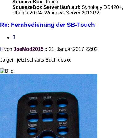
SqueezeBox:
Touch
SqueezeBox Server läuft auf:
Synology DS420+,
Ubuntu 20.04, Windows Server 2012R2
Re: Fernbedienung der SB-Touch
Zitieren
Beitrag
von
JoeMod2015
»
21. Januar 2017 22:02
Ja geil, jetzt schauts Euch des o: