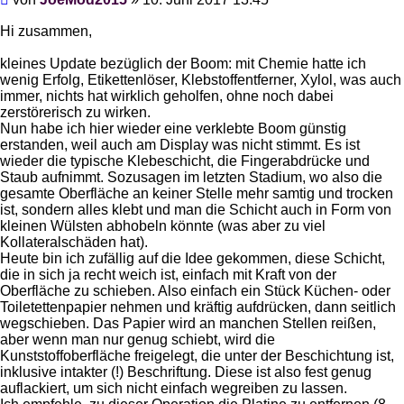
Hi zusammen,
kleines Update bezüglich der Boom: mit Chemie hatte ich
wenig Erfolg, Etikettenlöser, Klebstoffentferner, Xylol, was auch
immer, nichts hat wirklich geholfen, ohne noch dabei
zerstörerisch zu wirken.
Nun habe ich hier wieder eine verklebte Boom günstig
erstanden, weil auch am Display was nicht stimmt. Es ist
wieder die typische Klebeschicht, die Fingerabdrücke und
Staub aufnimmt. Sozusagen im letzten Stadium, wo also die
gesamte Oberfläche an keiner Stelle mehr samtig und trocken
ist, sondern alles klebt und man die Schicht auch in Form von
kleinen Wülsten abhobeln könnte (was aber zu viel
Kollateralschäden hat).
Heute bin ich zufällig auf die Idee gekommen, diese Schicht,
die in sich ja recht weich ist, einfach mit Kraft von der
Oberfläche zu schieben. Also einfach ein Stück Küchen- oder
Toiletettenpapier nehmen und kräftig aufdrücken, dann seitlich
wegschieben. Das Papier wird an manchen Stellen reißen,
aber wenn man nur genug schiebt, wird die
Kunststoffoberfläche freigelegt, die unter der Beschichtung ist,
inklusive intakter (!) Beschriftung. Diese ist also fest genug
auflackiert, um sich nicht einfach wegreiben zu lassen.