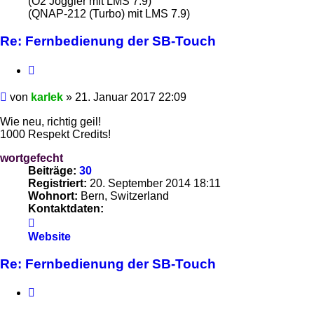
(O2 Joggler mit LMS 7.9)
(QNAP-212 (Turbo) mit LMS 7.9)
Re: Fernbedienung der SB-Touch
Zitieren
Beitrag
von
karlek
»
21. Januar 2017 22:09
Wie neu, richtig geil!
1000 Respekt Credits!
wortgefecht
Beiträge:
30
Registriert:
20. September 2014 18:11
Wohnort:
Bern, Switzerland
Kontaktdaten:
Kontaktdaten
von
Website
wortgefecht
Re: Fernbedienung der SB-Touch
Zitieren