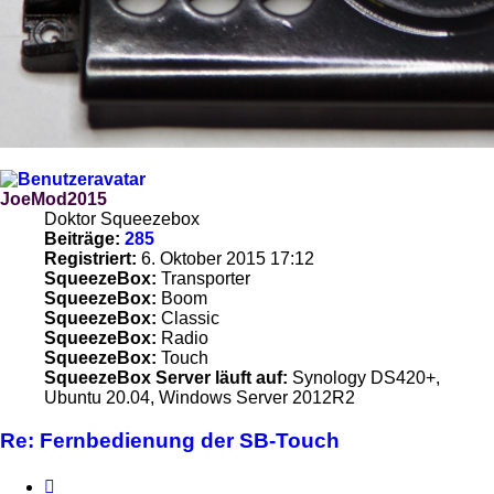
JoeMod2015
Doktor Squeezebox
Beiträge:
285
Registriert:
6. Oktober 2015 17:12
SqueezeBox:
Transporter
SqueezeBox:
Boom
SqueezeBox:
Classic
SqueezeBox:
Radio
SqueezeBox:
Touch
SqueezeBox Server läuft auf:
Synology DS420+,
Ubuntu 20.04, Windows Server 2012R2
Re: Fernbedienung der SB-Touch
Zitieren