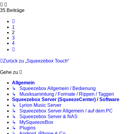
35 Beiträge
Vorherige
1
2
3
4
Nächste
Zurück zu „Squeezebox Touch“
Gehe zu
Allgemein
↳ Squeezebox Allgemein / Bedienung
↳ Musiksammlung / Formate / Rippen / Taggen
Squeezebox Server (SqueezeCenter) / Software
↳ Lyrion Music Server
↳ Squeezebox Server Allgemein / auf dem PC
↳ Squeezebox Server & NAS
↳ MySqueezeBox
↳ Plugins
↳ Android, iPhone & Co