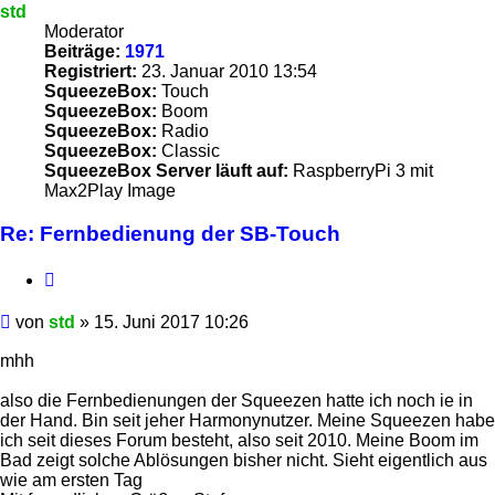
std
Moderator
Beiträge:
1971
Registriert:
23. Januar 2010 13:54
SqueezeBox:
Touch
SqueezeBox:
Boom
SqueezeBox:
Radio
SqueezeBox:
Classic
SqueezeBox Server läuft auf:
RaspberryPi 3 mit
Max2Play Image
Re: Fernbedienung der SB-Touch
Zitieren
Beitrag
von
std
»
15. Juni 2017 10:26
mhh
also die Fernbedienungen der Squeezen hatte ich noch ie in
der Hand. Bin seit jeher Harmonynutzer. Meine Squeezen habe
ich seit dieses Forum besteht, also seit 2010. Meine Boom im
Bad zeigt solche Ablösungen bisher nicht. Sieht eigentlich aus
wie am ersten Tag