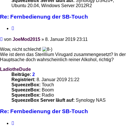
SqueezeBox Server läuft auf:
Synology DS420+,
Ubuntu 20.04, Windows Server 2012R2
Re: Fernbedienung der SB-Touch
Zitieren
Beitrag
von
JoeMod2015
»
8. Januar 2019 23:11
Wow, nicht schlecht!
Wie ist denn das Sterillium Virugard zusammengesetzt? In der
Hauptsache doch wahrscheinlich reiner Alkohol, richtig?
LadiotheDude
Beiträge:
2
Registriert:
8. Januar 2019 21:22
SqueezeBox:
Touch
SqueezeBox:
Boom
SqueezeBox:
Radio
SqueezeBox Server läuft auf:
Synology NAS
Re: Fernbedienung der SB-Touch
Zitieren