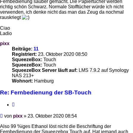
Fernbedienung sauber gemacht. Die Papiertücher werden
richtig schön Schwarz. Normale Stofftücher würde ich nicht
verwenden, ich denke nicht das man das Zeug da nochmal
rauskriegt
Ciao
Ladio
pixx
Beiträge:
11
Registriert:
23. Oktober 2020 08:50
SqueezeBox:
Touch
SqueezeBox:
Touch
SqueezeBox Server läuft auf:
LMS 7.9.2 auf Synology
NAS 213+
Wohnort:
Hamburg
Re: Fernbedienung der SB-Touch
Zitieren
Beitrag
von
pixx
»
23. Oktober 2020 08:54
Also 99 %iges Ethanol löst nicht die Beschriftung der
Fernbedienung der Squeezebox Touch auf. Hat jemand auch