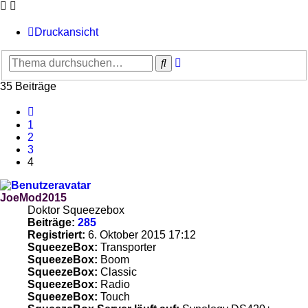
Druckansicht
Erweiterte
Suche
Suche
35 Beiträge
Vorherige
1
2
3
4
JoeMod2015
Doktor Squeezebox
Beiträge:
285
Registriert:
6. Oktober 2015 17:12
SqueezeBox:
Transporter
SqueezeBox:
Boom
SqueezeBox:
Classic
SqueezeBox:
Radio
SqueezeBox:
Touch