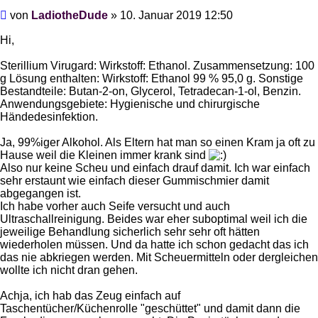
Beitrag
von
LadiotheDude
»
10. Januar 2019 12:50
Hi,
Sterillium Virugard: Wirkstoff: Ethanol. Zusammensetzung: 100
g Lösung enthalten: Wirkstoff: Ethanol 99 % 95,0 g. Sonstige
Bestandteile: Butan-2-on, Glycerol, Tetradecan-1-ol, Benzin.
Anwendungsgebiete: Hygienische und chirurgische
Händedesinfektion.
Ja, 99%iger Alkohol. Als Eltern hat man so einen Kram ja oft zu
Hause weil die Kleinen immer krank sind
Also nur keine Scheu und einfach drauf damit. Ich war einfach
sehr erstaunt wie einfach dieser Gummischmier damit
abgegangen ist.
Ich habe vorher auch Seife versucht und auch
Ultraschallreinigung. Beides war eher suboptimal weil ich die
jeweilige Behandlung sicherlich sehr sehr oft hätten
wiederholen müssen. Und da hatte ich schon gedacht das ich
das nie abkriegen werden. Mit Scheuermitteln oder dergleichen
wollte ich nicht dran gehen.
Achja, ich hab das Zeug einfach auf
Taschentücher/Küchenrolle "geschüttet" und damit dann die