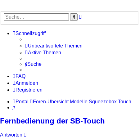
Erweiterte
Suche
Suche
Schnellzugriff
Unbeantwortete Themen
Aktive Themen
Suche
FAQ
Anmelden
Registrieren
Portal
Foren-Übersicht
Modelle
Squeezebox Touch
Suche
Fernbedienung der SB-Touch
Antworten