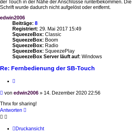
der Touch in der Nähe der Anschlüsse runterbekommen. Die
Schrift wurde dadurch nicht aufgelöst oder entfernt.
edwin2006
Beiträge:
8
Registriert:
29. Mai 2017 15:49
SqueezeBox:
Classic
SqueezeBox:
Boom
SqueezeBox:
Radio
SqueezeBox:
SqueezePlay
SqueezeBox Server läuft auf:
Windows
Re: Fernbedienung der SB-Touch
Zitieren
Beitrag
von
edwin2006
»
14. Dezember 2020 22:56
Thnx for sharing!
Antworten
Druckansicht