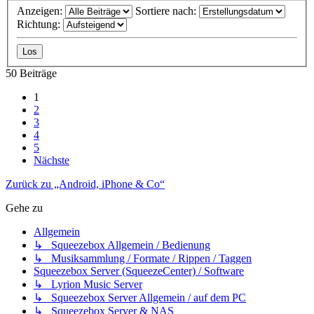
Anzeigen:
Sortiere nach:
Richtung:
50 Beiträge
1
2
3
4
5
Nächste
Zurück zu „Android, iPhone & Co“
Gehe zu
Allgemein
↳ Squeezebox Allgemein / Bedienung
↳ Musiksammlung / Formate / Rippen / Taggen
Squeezebox Server (SqueezeCenter) / Software
↳ Lyrion Music Server
↳ Squeezebox Server Allgemein / auf dem PC
↳ Squeezebox Server & NAS