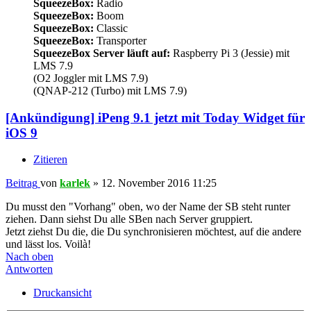
SqueezeBox:
Radio
SqueezeBox:
Boom
SqueezeBox:
Classic
SqueezeBox:
Transporter
SqueezeBox Server läuft auf:
Raspberry Pi 3 (Jessie) mit
LMS 7.9
(O2 Joggler mit LMS 7.9)
(QNAP-212 (Turbo) mit LMS 7.9)
[Ankündigung] iPeng 9.1 jetzt mit Today Widget für
iOS 9
Zitieren
Beitrag
von
karlek
»
12. November 2016 11:25
Du musst den "Vorhang" oben, wo der Name der SB steht runter
ziehen. Dann siehst Du alle SBen nach Server gruppiert.
Jetzt ziehst Du die, die Du synchronisieren möchtest, auf die andere
und lässt los. Voilà!
Nach oben
Antworten
Druckansicht