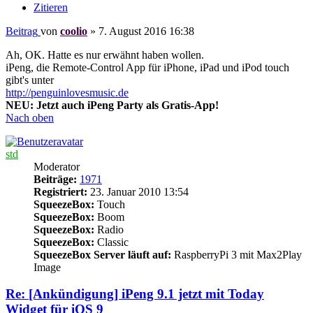
Zitieren
Beitrag
von
coolio
»
7. August 2016 16:38
Ah, OK. Hatte es nur erwähnt haben wollen.
iPeng, die Remote-Control App für iPhone, iPad und iPod touch
gibt's unter
http://penguinlovesmusic.de
NEU: Jetzt auch iPeng Party als Gratis-App!
Nach oben
std
Moderator
Beiträge:
1971
Registriert:
23. Januar 2010 13:54
SqueezeBox:
Touch
SqueezeBox:
Boom
SqueezeBox:
Radio
SqueezeBox:
Classic
SqueezeBox Server läuft auf:
RaspberryPi 3 mit Max2Play
Image
Re: [Ankündigung] iPeng 9.1 jetzt mit Today
Widget für iOS 9