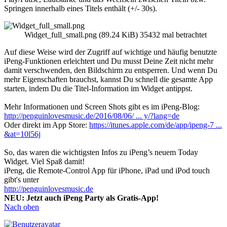
Springen innerhalb eines Titels enthält (+/- 30s).
Widget_full_small.png (89.24 KiB) 35432 mal betrachtet
Auf diese Weise wird der Zugriff auf wichtige und häufig benutzte
iPeng-Funktionen erleichtert und Du musst Deine Zeit nicht mehr
damit verschwenden, den Bildschirm zu entsperren. Und wenn Du
mehr Eigenschaften brauchst, kannst Du schnell die gesamte App
starten, indem Du die Titel-Information im Widget antippst.
Mehr Informationen und Screen Shots gibt es im iPeng-Blog:
http://penguinlovesmusic.de/2016/08/06/ ... y/?lang=de
Oder direkt im App Store:
https://itunes.apple.com/de/app/ipeng-7 ...
&at=10l56j
So, das waren die wichtigsten Infos zu iPeng’s neuem Today
Widget. Viel Spaß damit!
iPeng, die Remote-Control App für iPhone, iPad und iPod touch
gibt's unter
http://penguinlovesmusic.de
NEU: Jetzt auch iPeng Party als Gratis-App!
Nach oben