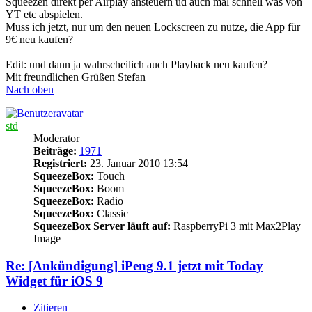
Squeezen direkt per Airplay ansteuern ud auch mal schnell was von
YT etc abspielen.
Muss ich jetzt, nur um den neuen Lockscreen zu nutze, die App für
9€ neu kaufen?
Edit: und dann ja wahrscheilich auch Playback neu kaufen?
Mit freundlichen Grüßen Stefan
Nach oben
std
Moderator
Beiträge:
1971
Registriert:
23. Januar 2010 13:54
SqueezeBox:
Touch
SqueezeBox:
Boom
SqueezeBox:
Radio
SqueezeBox:
Classic
SqueezeBox Server läuft auf:
RaspberryPi 3 mit Max2Play
Image
Re: [Ankündigung] iPeng 9.1 jetzt mit Today
Widget für iOS 9
Zitieren