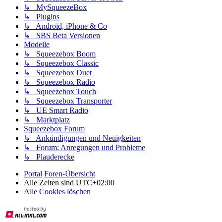
↳ MySqueezeBox
↳ Plugins
↳ Android, iPhone & Co
↳ SBS Beta Versionen
Modelle
↳ Squeezebox Boom
↳ Squeezebox Classic
↳ Squeezebox Duet
↳ Squeezebox Radio
↳ Squeezebox Touch
↳ Squeezebox Transporter
↳ UE Smart Radio
↳ Marktplatz
Squeezebox Forum
↳ Ankündigungen und Neuigkeiten
↳ Forum: Anregungen und Probleme
↳ Plauderecke
Portal
Foren-Übersicht
Alle Zeiten sind
UTC+02:00
Alle Cookies löschen