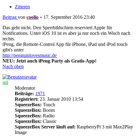
Zitieren
Beitrag
von
coolio
»
17. September 2016 23:40
Das geht nicht. Den Sperrbildschirm reserviert Apple für
Notifications. Unter iOS 10 ist es aber ja nur noch ein Wisch nach
rechts.
iPeng, die Remote-Control App für iPhone, iPad und iPod touch
gibt's unter
http://penguinlovesmusic.de
NEU: Jetzt auch iPeng Party als Gratis-App!
Nach oben
std
Moderator
Beiträge:
1971
Registriert:
23. Januar 2010 13:54
SqueezeBox:
Touch
SqueezeBox:
Boom
SqueezeBox:
Radio
SqueezeBox:
Classic
SqueezeBox Server läuft auf:
RaspberryPi 3 mit Max2Play
Image