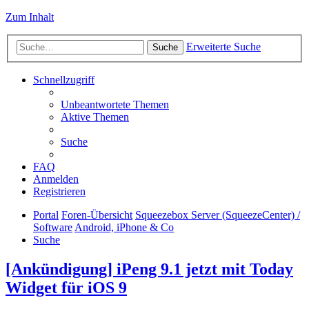
Zum Inhalt
Erweiterte Suche
Suche
Schnellzugriff
Unbeantwortete Themen
Aktive Themen
Suche
FAQ
Anmelden
Registrieren
Portal
Foren-Übersicht
Squeezebox Server (SqueezeCenter) /
Software
Android, iPhone & Co
Suche
[Ankündigung] iPeng 9.1 jetzt mit Today
Widget für iOS 9