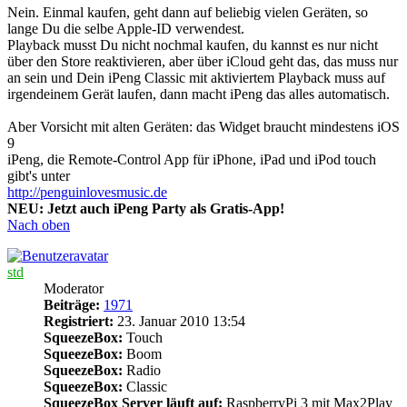
Nein. Einmal kaufen, geht dann auf beliebig vielen Geräten, so
lange Du die selbe Apple-ID verwendest.
Playback musst Du nicht nochmal kaufen, du kannst es nur nicht
über den Store reaktivieren, aber über iCloud geht das, das muss nur
an sein und Dein iPeng Classic mit aktiviertem Playback muss auf
irgendeinem Gerät laufen, dann macht iPeng das alles automatisch.
Aber Vorsicht mit alten Geräten: das Widget braucht mindestens iOS
9
iPeng, die Remote-Control App für iPhone, iPad und iPod touch
gibt's unter
http://penguinlovesmusic.de
NEU: Jetzt auch iPeng Party als Gratis-App!
Nach oben
std
Moderator
Beiträge:
1971
Registriert:
23. Januar 2010 13:54
SqueezeBox:
Touch
SqueezeBox:
Boom
SqueezeBox:
Radio
SqueezeBox:
Classic
SqueezeBox Server läuft auf:
RaspberryPi 3 mit Max2Play