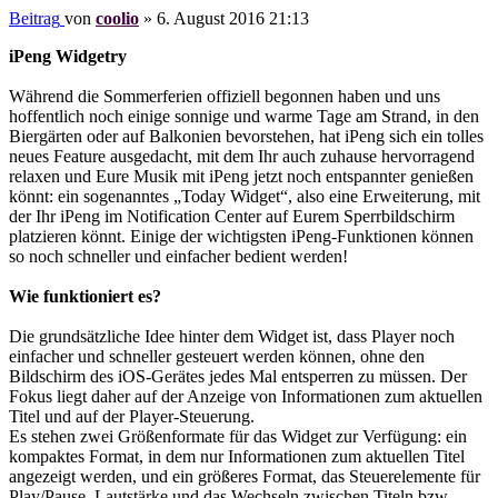
Beitrag
von
coolio
»
6. August 2016 21:13
iPeng Widgetry
Während die Sommerferien offiziell begonnen haben und uns
hoffentlich noch einige sonnige und warme Tage am Strand, in den
Biergärten oder auf Balkonien bevorstehen, hat iPeng sich ein tolles
neues Feature ausgedacht, mit dem Ihr auch zuhause hervorragend
relaxen und Eure Musik mit iPeng jetzt noch entspannter genießen
könnt: ein sogenanntes „Today Widget“, also eine Erweiterung, mit
der Ihr iPeng im Notification Center auf Eurem Sperrbildschirm
platzieren könnt. Einige der wichtigsten iPeng-Funktionen können
so noch schneller und einfacher bedient werden!
Wie funktioniert es?
Die grundsätzliche Idee hinter dem Widget ist, dass Player noch
einfacher und schneller gesteuert werden können, ohne den
Bildschirm des iOS-Gerätes jedes Mal entsperren zu müssen. Der
Fokus liegt daher auf der Anzeige von Informationen zum aktuellen
Titel und auf der Player-Steuerung.
Es stehen zwei Größenformate für das Widget zur Verfügung: ein
kompaktes Format, in dem nur Informationen zum aktuellen Titel
angezeigt werden, und ein größeres Format, das Steuerelemente für
Play/Pause, Lautstärke und das Wechseln zwischen Titeln bzw.