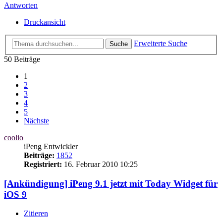
Antworten
Druckansicht
Erweiterte Suche
Suche
50 Beiträge
1
2
3
4
5
Nächste
coolio
iPeng Entwickler
Beiträge:
1852
Registriert:
16. Februar 2010 10:25
[Ankündigung] iPeng 9.1 jetzt mit Today Widget für
iOS 9
Zitieren