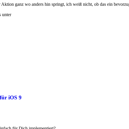
er Aktion ganz wo anders hin springt, ich weiß nicht, ob das ein bevor
s unter
für iOS 9
einfach für Dich implementiert?