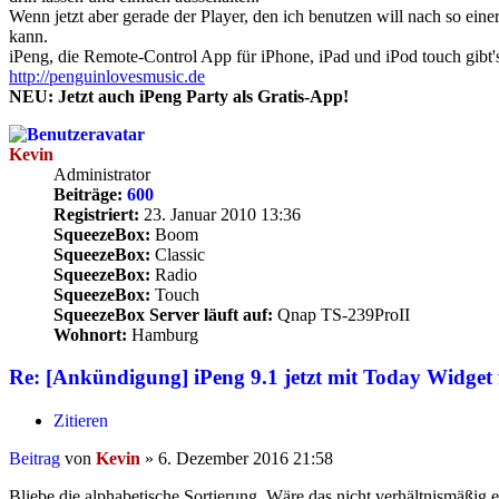
Wenn jetzt aber gerade der Player, den ich benutzen will nach so ein
kann.
iPeng, die Remote-Control App für iPhone, iPad und iPod touch gibt'
http://penguinlovesmusic.de
NEU: Jetzt auch iPeng Party als Gratis-App!
Kevin
Administrator
Beiträge:
600
Registriert:
23. Januar 2010 13:36
SqueezeBox:
Boom
SqueezeBox:
Classic
SqueezeBox:
Radio
SqueezeBox:
Touch
SqueezeBox Server läuft auf:
Qnap TS-239ProII
Wohnort:
Hamburg
Re: [Ankündigung] iPeng 9.1 jetzt mit Today Widget 
Zitieren
Beitrag
von
Kevin
»
6. Dezember 2016 21:58
Bliebe die alphabetische Sortierung. Wäre das nicht verhältnismäßig 