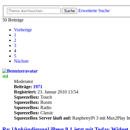
Erweiterte Suche
Suche
50 Beiträge
Vorherige
1
2
3
4
5
Nächste
std
Moderator
Beiträge:
1971
Registriert:
23. Januar 2010 13:54
SqueezeBox:
Touch
SqueezeBox:
Boom
SqueezeBox:
Radio
SqueezeBox:
Classic
SqueezeBox Server läuft auf:
RaspberryPi 3 mit Max2Play I
Re: [Ankündigung] iPeng 9.1 jetzt mit Today Widget 