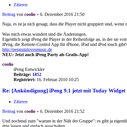
Zitieren
Beitrag
von
coolio
»
6. Dezember 2016 21:50
Naja, es ist ja nich gesagt, dass die Player nicht gruppiert sind, wenn
Was mich etwas wundert sind die Änderungen.
Eigentlich zeigt iPeng die Player in der Reihenfolge an, in der sie v
iPeng, die Remote-Control App für iPhone, iPad und iPod touch gibt'
http://penguinlovesmusic.de
NEU: Jetzt auch iPeng Party als Gratis-App!
coolio
iPeng Entwickler
Beiträge:
1852
Registriert:
16. Februar 2010 10:25
Re: [Ankündigung] iPeng 9.1 jetzt mit Today Widget 
Zitieren
Beitrag
von
coolio
»
6. Dezember 2016 21:52
Und nochmal zum "warum in der Näh der Gruppe": es gibt ja eigentli
drin lassen und einfach ausschalten.