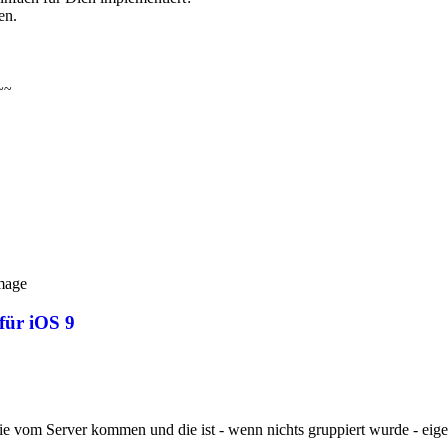
en.
~~~
mage
für iOS 9
 sie vom Server kommen und die ist - wenn nichts gruppiert wurde - eige