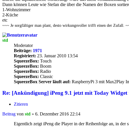
Dann können Leute wie Stefan die über die Namen der Boxen sortier
1-Wohnzimmer
2-Küche
etc
~~~ Je sorgfältiger man plant, desto wirkungsvoller trifft einen der Zufall. 
std
Moderator
Beiträge:
1971
Registriert:
23. Januar 2010 13:54
SqueezeBox:
Touch
SqueezeBox:
Boom
SqueezeBox:
Radio
SqueezeBox:
Classic
SqueezeBox Server läuft auf:
RaspberryPi 3 mit Max2Play I
Re: [Ankündigung] iPeng 9.1 jetzt mit Today Widget 
Zitieren
Beitrag
von
std
»
6. Dezember 2016 22:14
Eigentlich zeigt iPeng die Player in der Reihenfolge an, in der