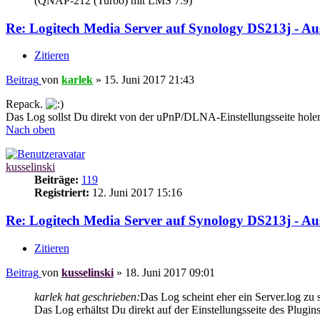
(QNAP-212 (Turbo) mit LMS 7.9)
Re: Logitech Media Server auf Synology DS213j - 
Zitieren
Beitrag
von
karlek
»
15. Juni 2017 21:43
Repack.
Das Log sollst Du direkt von der uPnP/DLNA-Einstellungsseite holen. 
Nach oben
kusselinski
Beiträge:
119
Registriert:
12. Juni 2017 15:16
Re: Logitech Media Server auf Synology DS213j - 
Zitieren
Beitrag
von
kusselinski
»
18. Juni 2017 09:01
karlek hat geschrieben:
Das Log scheint eher ein Server.log z
Das Log erhältst Du direkt auf der Einstellungsseite des Plugins