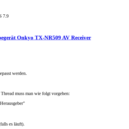
S 7.9
abegerät Onkyo TX-NR509 AV Receiver
gepasst werden.
n Thread muss man wie folgt vorgehen:
 Herausgeber"
ls es läuft).