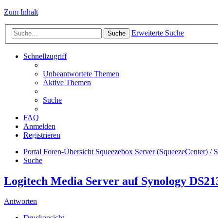
Zum Inhalt
Erweiterte Suche
Suche
Schnellzugriff
Unbeantwortete Themen
Aktive Themen
Suche
FAQ
Anmelden
Registrieren
Portal
Foren-Übersicht
Squeezebox Server (SqueezeCenter) / 
Suche
Logitech Media Server auf Synology DS2
Antworten
Druckansicht