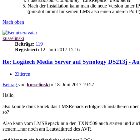
Paketzentrum-Community
"LmsRepack"
installieren
Nach der Installation kann man die neue Version unter I
(pinkdot nimmt für seinen LMS also einen anderen Port!
Nach oben
kusselinski
Beiträge:
119
Registriert:
12. Juni 2017 15:16
Re: Logitech Media Server auf Synology DS213j - 
Zitieren
Beitrag
von
kusselinski
»
18. Juni 2017 19:57
Hallo,
also konnte dank karlek das LMSRepack erfolgreich installieren über
so?
Also kann vom LMSRepack nun den TXNr509 auch starten und auch musik
steuern...nur noch am Lautstätkrrad des AVR.