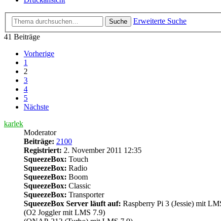
Erweiterte Suche
Suche
41 Beiträge
Vorherige
1
2
3
4
5
Nächste
karlek
Moderator
Beiträge:
2100
Registriert:
2. November 2011 12:35
SqueezeBox:
Touch
SqueezeBox:
Radio
SqueezeBox:
Boom
SqueezeBox:
Classic
SqueezeBox:
Transporter
SqueezeBox Server läuft auf:
Raspberry Pi 3 (Jessie) mit LM
(O2 Joggler mit LMS 7.9)