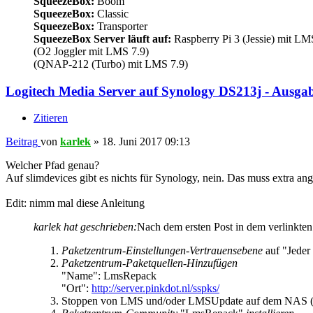
SqueezeBox:
Boom
SqueezeBox:
Classic
SqueezeBox:
Transporter
SqueezeBox Server läuft auf:
Raspberry Pi 3 (Jessie) mit LM
(O2 Joggler mit LMS 7.9)
(QNAP-212 (Turbo) mit LMS 7.9)
Logitech Media Server auf Synology DS213j - Ausg
Zitieren
Beitrag
von
karlek
»
18. Juni 2017 09:13
Welcher Pfad genau?
Auf slimdevices gibt es nichts für Synology, nein. Das muss extra an
Edit: nimm mal diese Anleitung
karlek hat geschrieben:
Nach dem ersten Post in dem verlinkte
Paketzentrum-Einstellungen-Vertrauensebene
auf "Jeder
Paketzentrum-Paketquellen-Hinzufügen
"Name": LmsRepack
"Ort":
http://server.pinkdot.nl/sspks/
Stoppen von LMS und/oder LMSUpdate auf dem NAS (fal