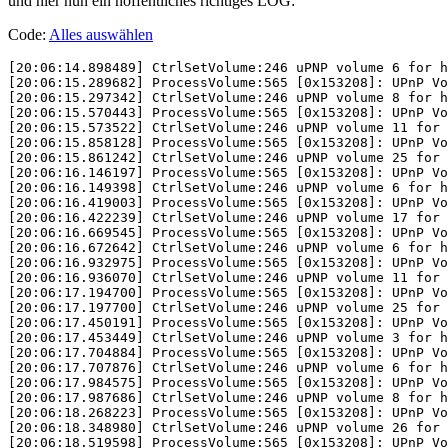
und hier nun ein hoffentliches richtiges LOG:
Code:
Alles auswählen
[20:06:14.898489] CtrlSetVolume:246 uPNP volume 6 for http://192.168.178.100:8888/upnp_control_0 (cookie 0x80)
[20:06:15.289682] ProcessVolume:565 [0x153208]: UPnP Volume local change 8
[20:06:15.297342] CtrlSetVolume:246 uPNP volume 8 for http://192.168.178.100:8888/upnp_control_0 (cookie 0x83)
[20:06:15.570443] ProcessVolume:565 [0x153208]: UPnP Volume local change 11
[20:06:15.573522] CtrlSetVolume:246 uPNP volume 11 for http://192.168.178.100:8888/upnp_control_0 (cookie 0x84)
[20:06:15.858128] ProcessVolume:565 [0x153208]: UPnP Volume local change 25
[20:06:15.861242] CtrlSetVolume:246 uPNP volume 25 for http://192.168.178.100:8888/upnp_control_0 (cookie 0x85)
[20:06:16.146197] ProcessVolume:565 [0x153208]: UPnP Volume local change 6
[20:06:16.149398] CtrlSetVolume:246 uPNP volume 6 for http://192.168.178.100:8888/upnp_control_0 (cookie 0x86)
[20:06:16.419003] ProcessVolume:565 [0x153208]: UPnP Volume local change 17
[20:06:16.422239] CtrlSetVolume:246 uPNP volume 17 for http://192.168.178.100:8888/upnp_control_0 (cookie 0x88)
[20:06:16.669545] ProcessVolume:565 [0x153208]: UPnP Volume local change 6
[20:06:16.672642] CtrlSetVolume:246 uPNP volume 6 for http://192.168.178.100:8888/upnp_control_0 (cookie 0x89)
[20:06:16.932975] ProcessVolume:565 [0x153208]: UPnP Volume local change 11
[20:06:16.936070] CtrlSetVolume:246 uPNP volume 11 for http://192.168.178.100:8888/upnp_control_0 (cookie 0x8b)
[20:06:17.194700] ProcessVolume:565 [0x153208]: UPnP Volume local change 25
[20:06:17.197700] CtrlSetVolume:246 uPNP volume 25 for http://192.168.178.100:8888/upnp_control_0 (cookie 0x8c)
[20:06:17.450191] ProcessVolume:565 [0x153208]: UPnP Volume local change 2
[20:06:17.453449] CtrlSetVolume:246 uPNP volume 3 for http://192.168.178.100:8888/upnp_control_0 (cookie 0x8e)
[20:06:17.704884] ProcessVolume:565 [0x153208]: UPnP Volume local change 6
[20:06:17.707876] CtrlSetVolume:246 uPNP volume 6 for http://192.168.178.100:8888/upnp_control_0 (cookie 0x8f)
[20:06:17.984575] ProcessVolume:565 [0x153208]: UPnP Volume local change 8
[20:06:17.987686] CtrlSetVolume:246 uPNP volume 8 for http://192.168.178.100:8888/upnp_control_0 (cookie 0x90)
[20:06:18.268223] ProcessVolume:565 [0x153208]: UPnP Volume local change 26
[20:06:18.348980] CtrlSetVolume:246 uPNP volume 26 for http://192.168.178.100:8888/upnp_control_0 (cookie 0x93)
[20:06:18.519598] ProcessVolume:565 [0x153208]: UPnP Volume local change 6
[20:06:18.522576] CtrlSetVolume:246 uPNP volume 6 for http://192.168.178.100:8888/upnp_control_0 (cookie 0x94)
[20:06:19.043675] ProcessVolume:565 [0x153208]: UPnP Volume local change 17
[20:06:19.046814] CtrlSetVolume:246 uPNP volume 17 for http://192.168.178.100:8888/upnp_control_0 (cookie 0x95)
[20:06:19.305120] ProcessVolume:565 [0x153208]: UPnP Volume local change 11
[20:06:19.308343] CtrlSetVolume:246 uPNP volume 11 for http://192.168.178.100:8888/upnp_control_0 (cookie 0x98)
[20:06:19.563195] ProcessVolume:565 [0x153208]: UPnP Volume local change 25
[20:06:19.566310] CtrlSetVolume:246 uPNP volume 25 for http://192.168.178.100:8888/upnp_control_0 (cookie 0x99)
[20:06:19.828517] ProcessVolume:565 [0x153208]: UPnP Volume local change 3
[20:06:19.831599] CtrlSetVolume:246 uPNP volume 3 for http://192.168.178.100:8888/upnp_control_0 (cookie 0x9b)
[20:06:20.085751] ProcessVolume:565 [0x153208]: UPnP Volume local change 6
[20:06:20.089037] CtrlSetVolume:246 uPNP volume 6 for http://192.168.178.100:8888/upnp_control_0 (cookie 0x9c)
[20:06:20.355842] ProcessVolume:565 [0x153208]: UPnP Volume local change 8
[20:06:20.358718] CtrlSetVolume:246 uPNP volume 8 for http://192.168.178.100:8888/upnp_control_0 (cookie 0x9e)
[20:06:20.609489] ProcessVolume:565 [0x153208]: UPnP Volume local change 12
[20:06:20.612419] CtrlSetVolume:246 uPNP volume 13 for http://192.168.178.100:8888/upnp_control_0 (cookie 0x9f)
[20:06:20.860439] ProcessVolume:565 [0x153208]: UPnP Volume local change 26
[20:06:20.863397] CtrlSetVolume:246 uPNP volume 26 for http://192.168.178.100:8888/upnp_control_0 (cookie 0xa1)
[20:06:21.131745] ProcessVolume:565 [0x153208]: UPnP Volume local change 6
[20:06:21.134896] CtrlSetVolume:246 uPNP volume 6 for http://192.168.178.100:8888/upnp_control_0 (cookie 0xa2)
[20:06:21.393555] ProcessVolume:565 [0x153208]: UPnP Volume local change 17
[20:06:21.396805] CtrlSetVolume:246 uPNP volume 17 for http://192.168.178.100:8888/upnp_control_0 (cookie 0xa3)
[20:06:21.643711] ProcessVolume:565 [0x153208]: UPnP Volume local change 11
[20:06:21.646613] CtrlSetVolume:246 uPNP volume 11 for http://192.168.178.100:8888/upnp_control_0 (cookie 0xa4)
[20:06:21.900237] ProcessVolume:565 [0x153208]: UPnP Volume local change 25
[20:06:21.903325] CtrlSetVolume:246 uPNP volume 25 for http://192.168.178.100:8888/upnp_control_0 (cookie 0xa7)
[20:06:22.159079] ProcessVolume:565 [0x153208]: UPnP Volume local change 6
[20:06:22.162328] CtrlSetVolume:246 uPNP volume 6 for http://192.168.178.100:8888/upnp_control_0 (cookie 0xa8)
[20:06:22.419269] Process