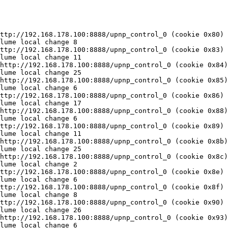
Volume:565 [0x153208]: UPnP Volume local change 8
[20:06:22.422324] CtrlSetVolume:246 uPNP volume 8 for http://192.168.178.100:8888/upnp_control_0 (cookie 0xaa)
[20:06:22.678001] ProcessVolume:565 [0x153208]: UPnP Volume local change 13
[20:06:22.681309] CtrlSetVolume:246 uPNP volume 13 for http://192.168.178.100:8888/upnp_control_0 (cookie 0xab)
[20:06:22.952832] ProcessVolume:565 [0x153208]: UPnP Volume local change 3
[20:06:22.955829] CtrlSetVolume:246 uPNP volume 3 for http://192.168.178.100:8888/upnp_control_0 (cookie 0xad)
[20:06:23.478064] ProcessVolume:565 [0x153208]: UPnP Volume local change 26
[20:06:23.481149] CtrlSetVolume:246 uPNP volume 26 for http://192.168.178.100:8888/upnp_control_0 (cookie 0xaf)
[20:06:23.738960] ProcessVolume:565 [0x153208]: UPnP Volume local change 6
[20:06:23.742434] CtrlSetVolume:246 uPNP volume 6 for http://192.168.178.100:8888/upnp_control_0 (cookie 0xb0)
[20:06:23.996055] ProcessVolume:565 [0x153208]: UPnP Volume local change 17
[20:06:23.999175] CtrlSetVolume:246 uPNP volume 17 for http://192.168.178.100:8888/upnp_control_0 (cookie 0xb2)
[20:06:24.261226] ProcessVolume:565 [0x153208]: UPnP Volume local change 11
[20:06:24.264731] CtrlSetVolume:246 uPNP volume 11 for http://192.168.178.100:8888/upnp_control_0 (cookie 0xb4)
[20:06:24.521596] ProcessVolume:565 [0x153208]: UPnP Volume local change 25
[20:06:24.525124] CtrlSetVolume:246 uPNP volume 25 for http://192.168.178.100:8888/upnp_control_0 (cookie 0xb5)
[20:06:24.789364] ProcessVolume:565 [0x153208]: UPnP Volume local change 6
[20:06:24.792425] CtrlSetVolume:246 uPNP volume 6 for http://192.168.178.100:8888/upnp_control_0 (cookie 0xb6)
[20:06:25.039703] ProcessVolume:565 [0x153208]: UPnP Volume local change 8
[20:06:25.042727] CtrlSetVolume:246 uPNP volume 8 for http://192.168.178.100:8888/upnp_control_0 (cookie 0xb7)
[20:06:25.298038] ProcessVolume:565 [0x153208]: UPnP Volume local change 13
[20:06:25.300988] CtrlSetVolume:246 uPNP volume 13 for http://192.168.178.100:8888/upnp_control_0 (cookie 0xba)
)
[20:08:19.775808] ProcessVolume:565 [0x153208]: UPnP Volume local change 18
[20:08:19.778842] CtrlSetVolume:246 uPNP volume 18 for http://192.168.178.100:8888/upnp_control_0 (cookie 0x315)
[20:08:20.118382] ProcessVolume:565 [0x153208]: UPnP Volume local change 22
[20:08:20.121366] CtrlSetVolume:246 uPNP volume 22 for http://192.168.178.100:8888/upnp_control_0 (cookie 0x316)
[20:08:20.395942] ProcessVolume:565 [0x153208]: UPnP Volume local change 6
[20:08:20.398918] CtrlSetVolume:246 uPNP volume 6 for http://192.168.178.100:8888/upnp_control_0 (cookie 0x318)
[20:08:20.658803] sq_read:980 [0xf5be0]: read 1048576 (a:1048576 r:1048576 w:1200)
[20:08:20.676324] ProcessVolume:565 [0x153208]: UPnP Volume local change 23
[20:08:20.681754] CtrlSetVolume:246 uPNP volume 23 for http://192.168.178.100:8888/upnp_control_0 (cookie 0x319)
[20:08:20.931825] ProcessVolume:565 [0x153208]: UPnP Volume local change 17
[20:08:20.935312] CtrlSetVolume:246 uPNP volume 17 for http://192.168.178.100:8888/upnp_control_0 (cookie 0x31b)
[20:08:21.194340] ProcessVolume:565 [0x153208]: UPnP Volume local change 25
[20:08:21.236142] CtrlSetVolume:246 uPNP volume 25 for http://192.168.178.100:8888/upnp_control_0 (cookie 0x31c)
[20:08:21.466430] ProcessVolume:565 [0x153208]: UPnP Volume local change 3
[20:08:21.470254] CtrlSetVolume:246 uPNP volume 3 for http://192.168.178.100:8888/upnp_control_0 (cookie 0x31e)
[20:08:22.004500] ProcessVolume:565 [0x153208]: UPnP Volume local change 26
[20:08:22.009008] CtrlSetVolume:246 uPNP volume 26 for http://192.168.178.100:8888/upnp_control_0 (cookie 0x320)
[20:08:22.277686] ProcessVolume:565 [0x153208]: UPnP Volume local change 3
[20:08:22.281632] CtrlSetVolume:246 uPNP volume 3 for http://192.168.178.100:8888/upnp_control_0 (cookie 0x321)
[20:08:22.628252] ProcessVolume:565 [0x153208]: UPnP Volume local change 6
[20:08:22.631302] CtrlSetVolume:246 uPNP volume 6 for http://192.168.178.100:8888/upnp_control_0 (cookie 0x323)
[20:08:22.904947] ProcessVolume:565 [0x153208]: UPnP Volume local change 3
[20:08:22.907961] CtrlSetVolume:246 uPNP volume 3 for http://192.168.178.100:8888/upnp_control_0 (cookie 0x325)
[20:08:23.165962] ProcessVolume:565 [0x153208]: UPnP Volume local change 1
[20:08:23.433215] ProcessVolume:565 [0x153208]: UPnP Volume local change 39
[20:08:23.436413] CtrlSetVolume:246 uPNP volume 39 for http://192.168.178.100:8888/upnp_control_0 (cookie 0x327)
[20:08:23.749721] ProcessVolume:565 [0x153208]: UPnP Volume local change 6
[20:08:23.752662] CtrlSetVolume:246 uPNP volume 6 for http://192.168.178.100:8888/upnp_control_0 (cookie 0x328)
[20:08:24.020637] ProcessVolume:565 [0x153208]: UPnP Volume local change 8
[20:08:24.024104] CtrlSetVolume:246 uPNP volume 8 for http://192.168.178.100:8888/upnp_control_0 (cookie 0x32b)
[20:08:24.288979] ProcessVolume:565 [0x153208]: UPnP Volume local change 3
[20:08:24.292116] CtrlSetVolume:246 uPNP volume 3 for http://192.168.178.100:8888/upnp_control_0 (co