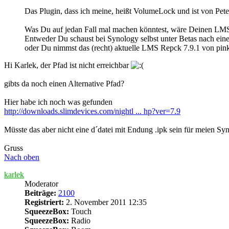
Das Plugin, dass ich meine, heißt VolumeLock und ist von Pete
Was Du auf jedan Fall mal machen könntest, wäre Deinen LMS 
Entweder Du schaust bei Synology selbst unter Betas nach einer
oder Du nimmst das (recht) aktuelle LMS Repck 7.9.1 von pink
Hi Karlek, der Pfad ist nicht erreichbar
gibts da noch einen Alternative Pfad?
Hier habe ich noch was gefunden
http://downloads.slimdevices.com/nightl ... hp?ver=7.9
Müsste das aber nicht eine d´datei mit Endung .ipk sein für meien Sy
Gruss
Nach oben
karlek
Moderator
Beiträge:
2100
Registriert:
2. November 2011 12:35
SqueezeBox:
Touch
SqueezeBox:
Radio