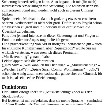
Steuerung bewerkstelligen kann. Also begann ich mit (für mich)
interessanten Anweisungen zur Steuerung. Die wuchsen dann bis
zum jetzigen Stand und werden wohl auch in diesem Umfang
bleiben.
Sprich: meine Motivation, da noch großartig etwas zu erweitern
oder zu „verbessern“ ist nicht sehr groß. Dafür ist das Projekt schon
ein bisschen zu groß und in Shortcuts ist es echt schwer, die
Übersicht zu behalten.
Falls aber jemand Interesse an dieser Steuerung hat und Fragen zu
Funktion oder zur Anpassung, helfe ich gerne.
Die Spracherkennung von Siri ist übrigens überraschend gut – auch
für englische Künstlernamen, aber „Squeezebox“ wollte Siri nie
wirklich verstehen, weswegen ich dieses Programm
„Musiksteuerung“ genannt habe.
Leider läppern sich die Wartezeiten
(„Hey Siri“ – „Was kann ich für Dich tun?“ – „Musiksteuerung“ –
„Welcher Text“? – „Spiele Sarah Connor Wohnzimmer“ – „OK“)
schon ein wenig zusammen, sodass das ganze eher ein Gimmick für
mich ist, als eine echte Erleichterung.
Funktionen
Der Aufruf erfolgt über Siri („Musiksteuerung“) oder aus der
Shortcuts-App.
Bei letzterer ist mir aufgefallen, dass sie meine Sprache – zumindest
auf dem Handy – als Englisch interpretiert, was eventuell daran