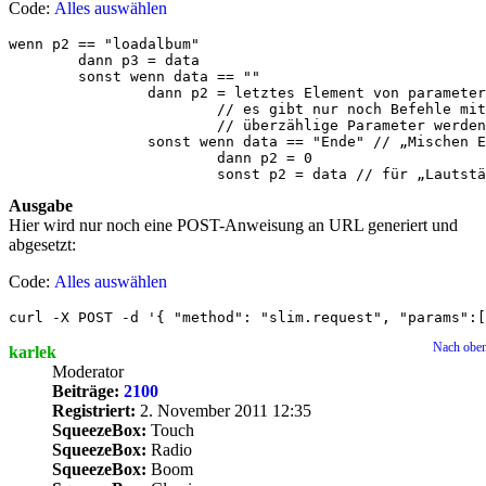
Code:
Alles auswählen
wenn p2 == "loadalbum"

	dann p3 = data	

	sonst wenn data == ""

		dann p2 = letztes Element von parameters

			// es gibt nur noch Befehle mit zwei oder drei Parametern

			// überzählige Parameter werden von jsonrpc ignoriert

		sonst wenn data == "Ende" // „Mischen Ende“ oder „Wiederholen Ende“

			dann p2 = 0

			sonst p2 = data // für „Lauts
Ausgabe
Hier wird nur noch eine POST-Anweisung an URL generiert und
abgesetzt:
Code:
Alles auswählen
curl -X POST -d '{ "method": "slim.request", "params":[
Nach obe
karlek
Moderator
Beiträge:
2100
Registriert:
2. November 2011 12:35
SqueezeBox:
Touch
SqueezeBox:
Radio
SqueezeBox:
Boom