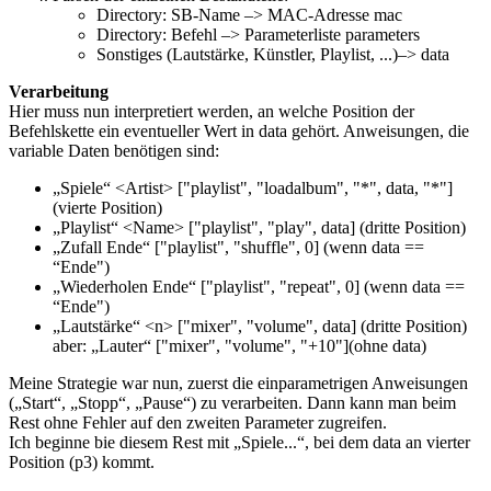
Directory: SB-Name –> MAC-Adresse mac
Directory: Befehl –> Parameterliste parameters
Sonstiges (Lautstärke, Künstler, Playlist, ...)–> data
Verarbeitung
Hier muss nun interpretiert werden, an welche Position der
Befehlskette ein eventueller Wert in data gehört. Anweisungen, die
variable Daten benötigen sind:
„Spiele“ <Artist> ["playlist", "loadalbum", "*", data, "*"]
(vierte Position)
„Playlist“ <Name> ["playlist", "play", data] (dritte Position)
„Zufall Ende“ ["playlist", "shuffle", 0] (wenn data ==
“Ende")
„Wiederholen Ende“ ["playlist", "repeat", 0] (wenn data ==
“Ende")
„Lautstärke“ <n> ["mixer", "volume", data] (dritte Position)
aber: „Lauter“ ["mixer", "volume", "+10"](ohne data)
Meine Strategie war nun, zuerst die einparametrigen Anweisungen
(„Start“, „Stopp“, „Pause“) zu verarbeiten. Dann kann man beim
Rest ohne Fehler auf den zweiten Parameter zugreifen.
Ich beginne bie diesem Rest mit „Spiele...“, bei dem data an vierter
Position (p3) kommt.