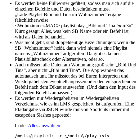
Es werden keine Füllwörter gefiltert, sodass man sich auf die
einzelnen Befehle und Daten beschränken muss.
„Lade Playlist Bibi und Tina im Wohnzimmer“ ergäbe
fälschlicherweise:
<Wohnzimmer-MAC> playlist play „Bibi und Tina
im
.m3u“
Kurz gesagt: Alles, was kein SB-Name oder ein Befehl ist,
wird als Daten behandelt.
Was nicht geht, sind doppeldeutige Bezeichnungen: wenn die
SB „Wohnzimmer“ heißt, dann wird niemals eine Playlist
namens „Wohnzimmer“ aufgerufen. Da gibt es keinen
Plausibilitätscheck oder Alternativen, oder so.
Auch müssen alle Daten am Wortanfang groß sein: „Bibi Und
Tina“, aber nicht „Bibi und Tina“. Die App wandelt das
automatisch um, Ihr müsstet das bei Euren Interpreten und
Wiedergabelisten eventuell anpassen oder den entsprechenden
Befehl nach dem Diktat rauswerfen. (Und dann den Input des
folgenden Befehls anpassen.)
Es werden nur Wiedergabelisten im Wiedergabelisten-
Verzeichnis, wie es im LMS gespeichert, ist aufgerufen. Eine
Pfadangabe via JSON wurde mir von Shortcuts immer mit
escapeden Slashes geposted:
Code:
Alles auswählen
/media/playlists -> \/media\/playlists