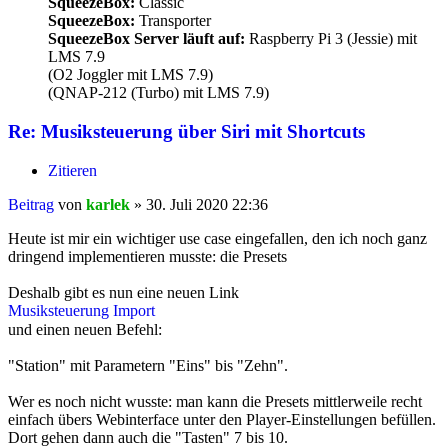
SqueezeBox:
Classic
SqueezeBox:
Transporter
SqueezeBox Server läuft auf:
Raspberry Pi 3 (Jessie) mit
LMS 7.9
(O2 Joggler mit LMS 7.9)
(QNAP-212 (Turbo) mit LMS 7.9)
Re: Musiksteuerung über Siri mit Shortcuts
Zitieren
Beitrag
von
karlek
»
30. Juli 2020 22:36
Heute ist mir ein wichtiger use case eingefallen, den ich noch ganz
dringend implementieren musste: die Presets
Deshalb gibt es nun eine neuen Link
Musiksteuerung Import
und einen neuen Befehl:
"Station" mit Parametern "Eins" bis "Zehn".
Wer es noch nicht wusste: man kann die Presets mittlerweile recht
einfach übers Webinterface unter den Player-Einstellungen befüllen.
Dort gehen dann auch die "Tasten" 7 bis 10.