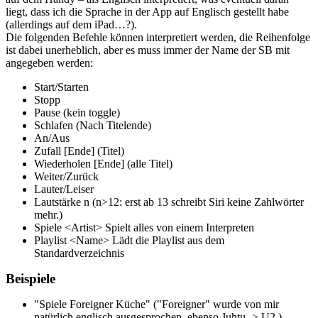
liegt, dass ich die Sprache in der App auf Englisch gestellt habe
(allerdings auf dem iPad…?).
Die folgenden Befehle können interpretiert werden, die Reihenfolge
ist dabei unerheblich, aber es muss immer der Name der SB mit
angegeben werden:
Start/Starten
Stopp
Pause (kein toggle)
Schlafen (Nach Titelende)
An/Aus
Zufall [Ende] (Titel)
Wiederholen [Ende] (alle Titel)
Weiter/Zurück
Lauter/Leiser
Lautstärke n (n>12: erst ab 13 schreibt Siri keine Zahlwörter
mehr.)
Spiele <Artist> Spielt alles von einem Interpreten
Playlist <Name> Lädt die Playlist aus dem
Standardverzeichnis
Beispiele
"Spiele Foreigner Küche" ("Foreigner" wurde von mir
natürlich englisch ausgesprochen, ebenso Juhtu -> U2.)