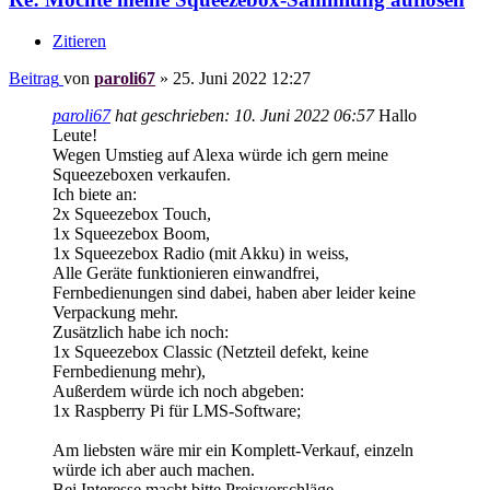
Zitieren
Beitrag
von
paroli67
»
25. Juni 2022 12:27
paroli67
hat geschrieben:
10. Juni 2022 06:57
Hallo
Leute!
Wegen Umstieg auf Alexa würde ich gern meine
Squeezeboxen verkaufen.
Ich biete an:
2x Squeezebox Touch,
1x Squeezebox Boom,
1x Squeezebox Radio (mit Akku) in weiss,
Alle Geräte funktionieren einwandfrei,
Fernbedienungen sind dabei, haben aber leider keine
Verpackung mehr.
Zusätzlich habe ich noch:
1x Squeezebox Classic (Netzteil defekt, keine
Fernbedienung mehr),
Außerdem würde ich noch abgeben:
1x Raspberry Pi für LMS-Software;
Am liebsten wäre mir ein Komplett-Verkauf, einzeln
würde ich aber auch machen.
Bei Interesse macht bitte Preisvorschläge.