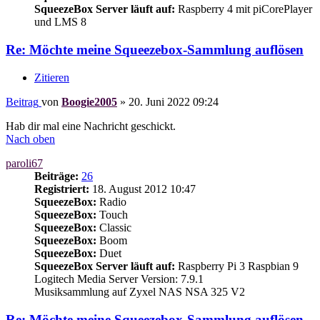
SqueezeBox Server läuft auf:
Raspberry 4 mit piCorePlayer
und LMS 8
Re: Möchte meine Squeezebox-Sammlung auflösen
Zitieren
Beitrag
von
Boogie2005
»
20. Juni 2022 09:24
Hab dir mal eine Nachricht geschickt.
Nach oben
paroli67
Beiträge:
26
Registriert:
18. August 2012 10:47
SqueezeBox:
Radio
SqueezeBox:
Touch
SqueezeBox:
Classic
SqueezeBox:
Boom
SqueezeBox:
Duet
SqueezeBox Server läuft auf:
Raspberry Pi 3 Raspbian 9
Logitech Media Server Version: 7.9.1
Musiksammlung auf Zyxel NAS NSA 325 V2
Re: Möchte meine Squeezebox-Sammlung auflösen