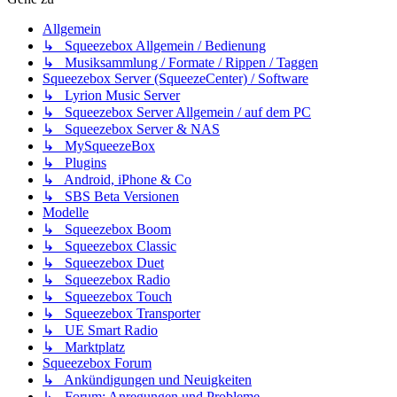
Allgemein
↳ Squeezebox Allgemein / Bedienung
↳ Musiksammlung / Formate / Rippen / Taggen
Squeezebox Server (SqueezeCenter) / Software
↳ Lyrion Music Server
↳ Squeezebox Server Allgemein / auf dem PC
↳ Squeezebox Server & NAS
↳ MySqueezeBox
↳ Plugins
↳ Android, iPhone & Co
↳ SBS Beta Versionen
Modelle
↳ Squeezebox Boom
↳ Squeezebox Classic
↳ Squeezebox Duet
↳ Squeezebox Radio
↳ Squeezebox Touch
↳ Squeezebox Transporter
↳ UE Smart Radio
↳ Marktplatz
Squeezebox Forum
↳ Ankündigungen und Neuigkeiten
↳ Forum: Anregungen und Probleme