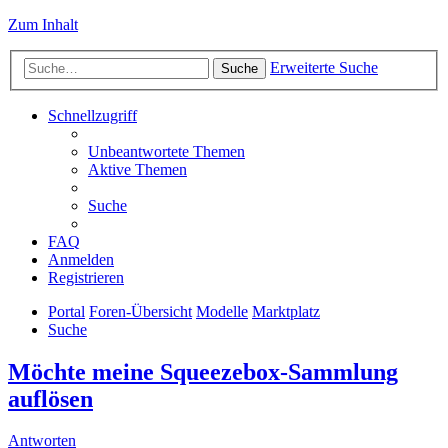
Zum Inhalt
Erweiterte Suche
Suche
Schnellzugriff
Unbeantwortete Themen
Aktive Themen
Suche
FAQ
Anmelden
Registrieren
Portal
Foren-Übersicht
Modelle
Marktplatz
Suche
Möchte meine Squeezebox-Sammlung
auflösen
Antworten