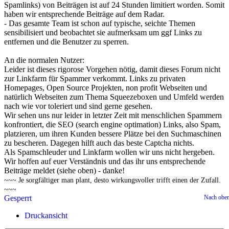
Spamlinks) von Beiträgen ist auf 24 Stunden limitiert worden. Somit
haben wir entsprechende Beiträge auf dem Radar.
- Das gesamte Team ist schon auf typische, seichte Themen
sensibilisiert und beobachtet sie aufmerksam um ggf Links zu
entfernen und die Benutzer zu sperren.
An die normalen Nutzer:
Leider ist dieses rigorose Vorgehen nötig, damit dieses Forum nicht
zur Linkfarm für Spammer verkommt. Links zu privaten
Homepages, Open Source Projekten, non profit Webseiten und
natürlich Webseiten zum Thema Squeezeboxen und Umfeld werden
nach wie vor toleriert und sind gerne gesehen.
Wir sehen uns nur leider in letzter Zeit mit menschlichen Spammern
konfrontiert, die SEO (search engine optimation) Links, also Spam,
platzieren, um ihren Kunden bessere Plätze bei den Suchmaschinen
zu bescheren. Dagegen hilft auch das beste Captcha nichts.
Als Spamschleuder und Linkfarm wollen wir uns nicht hergeben.
Wir hoffen auf euer Verständnis und das ihr uns entsprechende
Beiträge meldet (siehe oben) - danke!
~~~ Je sorgfältiger man plant, desto wirkungsvoller trifft einen der Zufall.
~~~
Gesperrt
Nach obe
Druckansicht