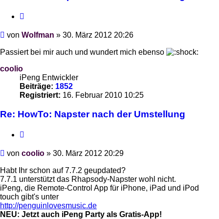
Zitieren
Beitrag
von
Wolfman
»
30. März 2012 20:26
Passiert bei mir auch und wundert mich ebenso
coolio
iPeng Entwickler
Beiträge:
1852
Registriert:
16. Februar 2010 10:25
Re: HowTo: Napster nach der Umstellung
Zitieren
Beitrag
von
coolio
»
30. März 2012 20:29
Habt Ihr schon auf 7.7.2 geupdated?
7.7.1 unterstützt das Rhapsody-Napster wohl nicht.
iPeng, die Remote-Control App für iPhone, iPad und iPod
touch gibt's unter
http://penguinlovesmusic.de
NEU: Jetzt auch iPeng Party als Gratis-App!