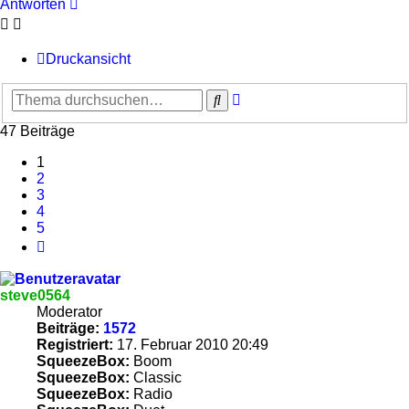
Antworten
Druckansicht
Erweiterte
Suche
Suche
47 Beiträge
1
2
3
4
5
Nächste
steve0564
Moderator
Beiträge:
1572
Registriert:
17. Februar 2010 20:49
SqueezeBox:
Boom
SqueezeBox:
Classic
SqueezeBox:
Radio