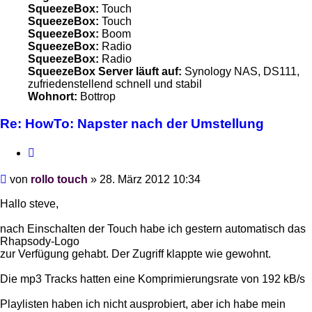
SqueezeBox:
Touch
SqueezeBox:
Touch
SqueezeBox:
Boom
SqueezeBox:
Radio
SqueezeBox:
Radio
SqueezeBox Server läuft auf:
Synology NAS, DS111,
zufriedenstellend schnell und stabil
Wohnort:
Bottrop
Re: HowTo: Napster nach der Umstellung
Zitieren
Beitrag
von
rollo touch
»
28. März 2012 10:34
Hallo steve,
nach Einschalten der Touch habe ich gestern automatisch das
Rhapsody-Logo
zur Verfügung gehabt. Der Zugriff klappte wie gewohnt.
Die mp3 Tracks hatten eine Komprimierungsrate von 192 kB/s
Playlisten haben ich nicht ausprobiert, aber ich habe mein