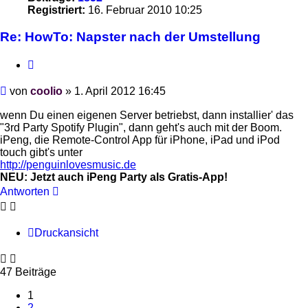
Registriert:
16. Februar 2010 10:25
Re: HowTo: Napster nach der Umstellung
Zitieren
Beitrag
von
coolio
»
1. April 2012 16:45
wenn Du einen eigenen Server betriebst, dann installier' das
"3rd Party Spotify Plugin", dann geht's auch mit der Boom.
iPeng, die Remote-Control App für iPhone, iPad und iPod
touch gibt's unter
http://penguinlovesmusic.de
NEU: Jetzt auch iPeng Party als Gratis-App!
Antworten
Druckansicht
47 Beiträge
1
2