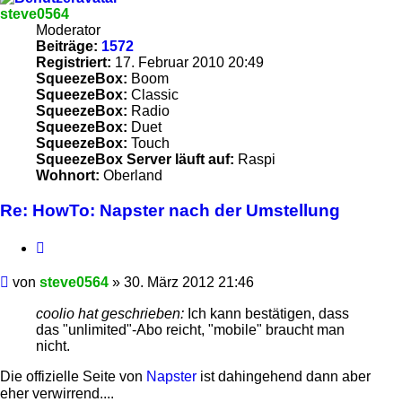
steve0564
Moderator
Beiträge:
1572
Registriert:
17. Februar 2010 20:49
SqueezeBox:
Boom
SqueezeBox:
Classic
SqueezeBox:
Radio
SqueezeBox:
Duet
SqueezeBox:
Touch
SqueezeBox Server läuft auf:
Raspi
Wohnort:
Oberland
Re: HowTo: Napster nach der Umstellung
Zitieren
Beitrag
von
steve0564
»
30. März 2012 21:46
coolio hat geschrieben:
Ich kann bestätigen, dass
das "unlimited"-Abo reicht, "mobile" braucht man
nicht.
Die offizielle Seite von
Napster
ist dahingehend dann aber
eher verwirrend....