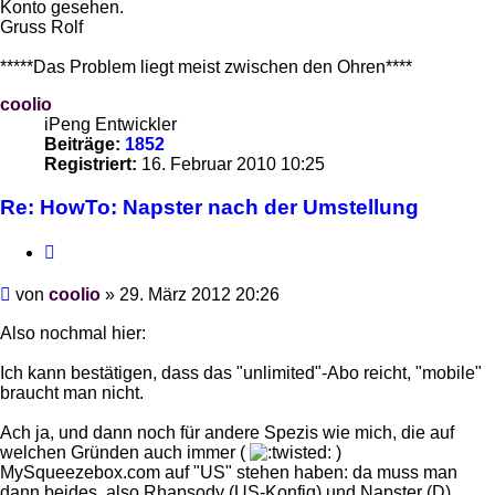
Konto gesehen.
Gruss Rolf
*****Das Problem liegt meist zwischen den Ohren****
coolio
iPeng Entwickler
Beiträge:
1852
Registriert:
16. Februar 2010 10:25
Re: HowTo: Napster nach der Umstellung
Zitieren
Beitrag
von
coolio
»
29. März 2012 20:26
Also nochmal hier:
Ich kann bestätigen, dass das "unlimited"-Abo reicht, "mobile"
braucht man nicht.
Ach ja, und dann noch für andere Spezis wie mich, die auf
welchen Gründen auch immer (
)
MySqueezebox.com auf "US" stehen haben: da muss man
dann beides, also Rhapsody (US-Konfig) und Napster (D)