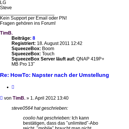
LG
Steve
_____________________
Kein Support per Email oder PN!
Fragen gehören ins Forum!
TimB.
Beiträge:
8
Registriert:
18. August 2011 12:42
SqueezeBox:
Boom
SqueezeBox:
Touch
SqueezeBox Server läuft auf:
QNAP 419P+
MB Pro 13"
Re: HowTo: Napster nach der Umstellung
Zitieren
Beitrag
von
TimB.
»
1. April 2012 13:40
steve0564 hat geschrieben:
coolio hat geschrieben:
Ich kann
bestätigen, dass das "unlimited"-Abo
reicht, "mobile" braucht man nicht.