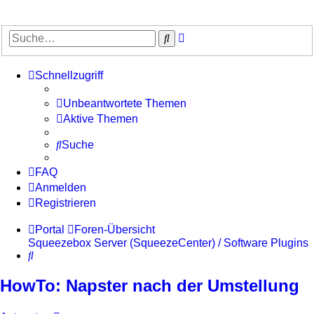
Erweiterte
Suche
Suche
Schnellzugriff
Unbeantwortete Themen
Aktive Themen
Suche
FAQ
Anmelden
Registrieren
Portal
Foren-Übersicht
Squeezebox Server (SqueezeCenter) / Software
Plugins
Suche
HowTo: Napster nach der Umstellung