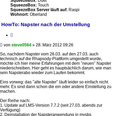
SqueezeBox:
Duet
SqueezeBox:
Touch
SqueezeBox Server läuft auf:
Raspi
Wohnort:
Oberland
HowTo: Napster nach der Umstellung
Zitieren
Beitrag
von
steve0564
»
28. März 2012 09:26
So, nachdem Napster vom 26.03. auf den 27.03. auch
technisch auf die Rhapsody-Plattform umgestellt wurde,
möchte ich hier meine Erfahrungen mit dem "neuen" Napster
niederschreiben. Hier geht es hauptsächlich darum, wie man
sein Napsterabo wieder zum Laufen bekommt.
Eins vorweg: das "alte Napster" läuft leider so einfach nicht
mehr. Es sind dann schon die ein oder andere Einstellung zu
machen.
Der Reihe nach:
1. Update auf LMS-Version 7.7.2 (seit 27.03. abends zur
Verfügung)
2. Deinstallation der Napsteranwendung in mysbs