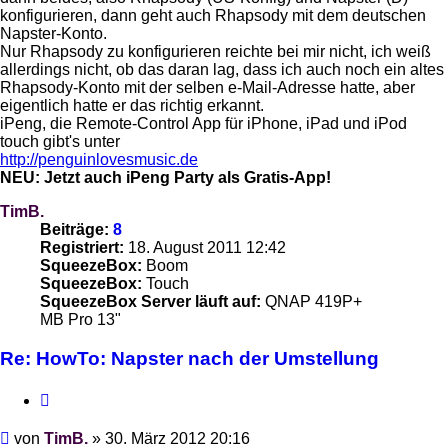
konfigurieren, dann geht auch Rhapsody mit dem deutschen
Napster-Konto.
Nur Rhapsody zu konfigurieren reichte bei mir nicht, ich weiß
allerdings nicht, ob das daran lag, dass ich auch noch ein altes
Rhapsody-Konto mit der selben e-Mail-Adresse hatte, aber
eigentlich hatte er das richtig erkannt.
iPeng, die Remote-Control App für iPhone, iPad und iPod
touch gibt's unter
http://penguinlovesmusic.de
NEU: Jetzt auch iPeng Party als Gratis-App!
TimB.
Beiträge:
8
Registriert:
18. August 2011 12:42
SqueezeBox:
Boom
SqueezeBox:
Touch
SqueezeBox Server läuft auf:
QNAP 419P+
MB Pro 13"
Re: HowTo: Napster nach der Umstellung
Zitieren
Beitrag
von
TimB.
»
30. März 2012 20:16