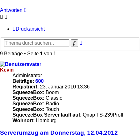
Antworten
Druckansicht
Erweiterte
Suche
Suche
9 Beiträge • Seite
1
von
1
Kevin
Administrator
Beiträge:
600
Registriert:
23. Januar 2010 13:36
SqueezeBox:
Boom
SqueezeBox:
Classic
SqueezeBox:
Radio
SqueezeBox:
Touch
SqueezeBox Server läuft auf:
Qnap TS-239ProII
Wohnort:
Hamburg
Serverumzug am Donnerstag, 12.04.2012