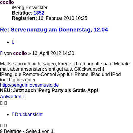
coolio
iPeng Entwickler
Beiträge:
1852
Registriert:
16. Februar 2010 10:25
Re: Serverumzug am Donnerstag, 12.04
Zitieren
Beitrag
von
coolio
»
13. April 2012 14:30
Mails kann ich nicht sagen, kriege ich eh nur alle paar Monate
mal, aber ansonsten: sieht gut aus. Glückwunsch!
iPeng, die Remote-Control App für iPhone, iPad und iPod
touch gibt's unter
http://penguinlovesmusic.de
NEU: Jetzt auch iPeng Party als Gratis-App!
Antworten
Druckansicht
9 Beiträge • Seite
1
von
1