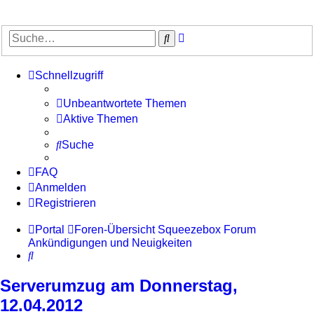
Erweiterte
Suche
Suche
Schnellzugriff
Unbeantwortete Themen
Aktive Themen
Suche
FAQ
Anmelden
Registrieren
Portal
Foren-Übersicht
Squeezebox Forum
Ankündigungen und Neuigkeiten
Suche
Serverumzug am Donnerstag,
12.04.2012