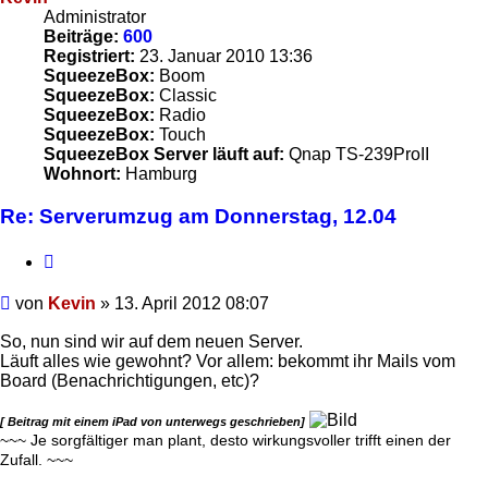
Administrator
Beiträge:
600
Registriert:
23. Januar 2010 13:36
SqueezeBox:
Boom
SqueezeBox:
Classic
SqueezeBox:
Radio
SqueezeBox:
Touch
SqueezeBox Server läuft auf:
Qnap TS-239ProII
Wohnort:
Hamburg
Re: Serverumzug am Donnerstag, 12.04
Zitieren
Beitrag
von
Kevin
»
13. April 2012 08:07
So, nun sind wir auf dem neuen Server.
Läuft alles wie gewohnt? Vor allem: bekommt ihr Mails vom
Board (Benachrichtigungen, etc)?
[ Beitrag mit einem iPad von unterwegs geschrieben]
~~~ Je sorgfältiger man plant, desto wirkungsvoller trifft einen der
Zufall. ~~~