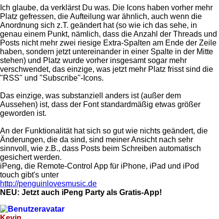
Ich glaube, da verklärst Du was. Die Icons haben vorher mehr
Platz gefressen, die Aufteilung war ähnlich, auch wenn die
Anordnung sich z.T. geändert hat (so wie ich das sehe, in
genau einem Punkt, nämlich, dass die Anzahl der Threads und
Posts nicht mehr zwei riesige Extra-Spalten am Ende der Zeile
haben, sondern jetzt untereinander in einer Spalte in der Mitte
stehen) und Platz wurde vorher insgesamt sogar mehr
verschwendet, das einzige, was jetzt mehr Platz frisst sind die
"RSS" und "Subscribe"-Icons.
Das einzige, was substanziell anders ist (außer dem
Aussehen) ist, dass der Font standardmäßig etwas größer
geworden ist.
An der Funktionalität hat sich so gut wie nichts geändert, die
Änderungen, die da sind, sind meiner Ansicht nach sehr
sinnvoll, wie z.B., dass Posts beim Schreiben automatisch
gesichert werden.
iPeng, die Remote-Control App für iPhone, iPad und iPod
touch gibt's unter
http://penguinlovesmusic.de
NEU: Jetzt auch iPeng Party als Gratis-App!
Kevin