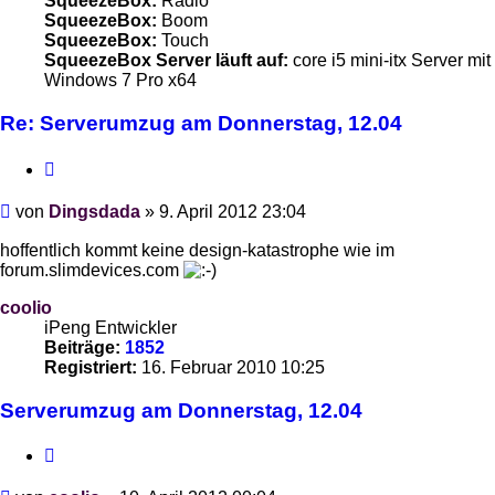
SqueezeBox:
Radio
SqueezeBox:
Boom
SqueezeBox:
Touch
SqueezeBox Server läuft auf:
core i5 mini-itx Server mit
Windows 7 Pro x64
Re: Serverumzug am Donnerstag, 12.04
Zitieren
Beitrag
von
Dingsdada
»
9. April 2012 23:04
hoffentlich kommt keine design-katastrophe wie im
forum.slimdevices.com
coolio
iPeng Entwickler
Beiträge:
1852
Registriert:
16. Februar 2010 10:25
Serverumzug am Donnerstag, 12.04
Zitieren
Beitrag