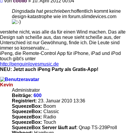
von
coolio
»
10. April 2012 00:04
Dingsdada hat geschrieben:
hoffentlich kommt keine
design-katastrophe wie im forum.slimdevices.com
verstehe nicht, was alle da für einen Wind machen. Das alte
Design sah scheiße aus, das neue sieht scheiße aus, der
Unterschied ist nur Gewöhnung, finde ich. Die Leute sind
immer so konservativ....
iPeng, die Remote-Control App für iPhone, iPad und iPod
touch gibt's unter
http://penguinlovesmusic.de
NEU: Jetzt auch iPeng Party als Gratis-App!
Kevin
Administrator
Beiträge:
600
Registriert:
23. Januar 2010 13:36
SqueezeBox:
Boom
SqueezeBox:
Classic
SqueezeBox:
Radio
SqueezeBox:
Touch
SqueezeBox Server läuft auf:
Qnap TS-239ProII
Wohnort:
Hamburg