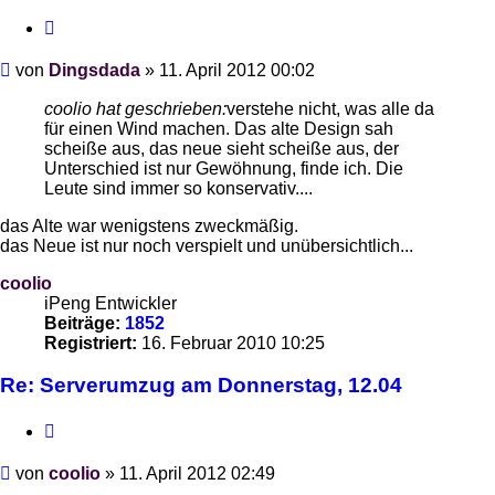
Zitieren
Beitrag
von
Dingsdada
»
11. April 2012 00:02
coolio hat geschrieben:
verstehe nicht, was alle da
für einen Wind machen. Das alte Design sah
scheiße aus, das neue sieht scheiße aus, der
Unterschied ist nur Gewöhnung, finde ich. Die
Leute sind immer so konservativ....
das Alte war wenigstens zweckmäßig.
das Neue ist nur noch verspielt und unübersichtlich...
coolio
iPeng Entwickler
Beiträge:
1852
Registriert:
16. Februar 2010 10:25
Re: Serverumzug am Donnerstag, 12.04
Zitieren
Beitrag
von
coolio
»
11. April 2012 02:49