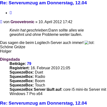
Re: Serverumzug am Donnerstag, 12.04
Zitieren
Beitrag
von
Groovetronic
»
10. April 2012 17:42
Kevin hat geschrieben:
Dann sollte alles wie
gewohnt und ohne Probleme weiter laufen.
Das sagen die beim Logitech-Server auch immer!
Schöne Grütze
Holger
Dingsdada
Beiträge:
79
Registriert:
16. Februar 2010 21:05
SqueezeBox:
Duet
SqueezeBox:
Radio
SqueezeBox:
Boom
SqueezeBox:
Touch
SqueezeBox Server läuft auf:
core i5 mini-itx Server mit
Windows 7 Pro x64
Re: Serverumzug am Donnerstag, 12.04