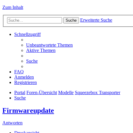
Zum Inhalt
Erweiterte Suche
Suche
Schnellzugriff
Unbeantwortete Themen
Aktive Themen
Suche
FAQ
Anmelden
Registrieren
Portal
Foren-Übersicht
Modelle
Squeezebox Transporter
Suche
Firmwareupdate
Antworten
Druckansicht