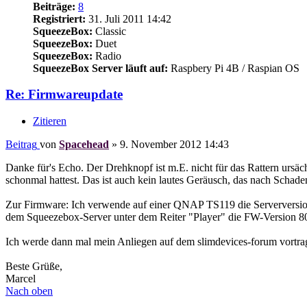
Beiträge:
8
Registriert:
31. Juli 2011 14:42
SqueezeBox:
Classic
SqueezeBox:
Duet
SqueezeBox:
Radio
SqueezeBox Server läuft auf:
Raspbery Pi 4B / Raspian OS
Re: Firmwareupdate
Zitieren
Beitrag
von
Spacehead
»
9. November 2012 14:43
Danke für's Echo. Der Drehknopf ist m.E. nicht für das Rattern ursäc
schonmal hattest. Das ist auch kein lautes Geräusch, das nach Schaden
Zur Firmware: Ich verwende auf einer QNAP TS119 die Serverversion 7
dem Squeezebox-Server unter dem Reiter "Player" die FW-Version 80. 
Ich werde dann mal mein Anliegen auf dem slimdevices-forum vortragen,
Beste Grüße,
Marcel
Nach oben