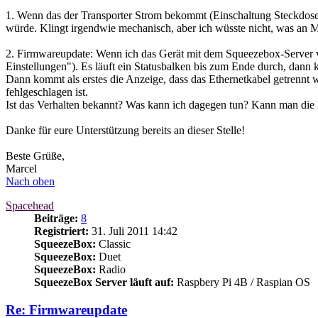
1. Wenn das der Transporter Strom bekommt (Einschaltung Steckdosenl
würde. Klingt irgendwie mechanisch, aber ich wüsste nicht, was an Me
2. Firmwareupdate: Wenn ich das Gerät mit dem Squeezebox-Server ver
Einstellungen"). Es läuft ein Statusbalken bis zum Ende durch, dann k
Dann kommt als erstes die Anzeige, dass das Ethernetkabel getrennt 
fehlgeschlagen ist.
Ist das Verhalten bekannt? Was kann ich dagegen tun? Kann man die 
Danke für eure Unterstützung bereits an dieser Stelle!
Beste Grüße,
Marcel
Nach oben
Spacehead
Beiträge:
8
Registriert:
31. Juli 2011 14:42
SqueezeBox:
Classic
SqueezeBox:
Duet
SqueezeBox:
Radio
SqueezeBox Server läuft auf:
Raspbery Pi 4B / Raspian OS
Re: Firmwareupdate