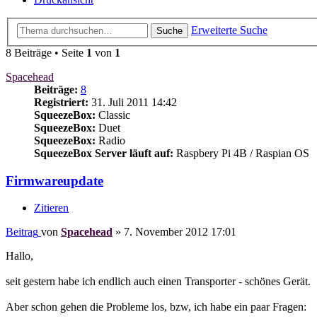
Erweiterte Suche
Suche
8 Beiträge • Seite
1
von
1
Spacehead
Beiträge:
8
Registriert:
31. Juli 2011 14:42
SqueezeBox:
Classic
SqueezeBox:
Duet
SqueezeBox:
Radio
SqueezeBox Server läuft auf:
Raspbery Pi 4B / Raspian OS
Firmwareupdate
Zitieren
Beitrag
von
Spacehead
»
7. November 2012 17:01
Hallo,
seit gestern habe ich endlich auch einen Transporter - schönes Gerät.
Aber schon gehen die Probleme los, bzw, ich habe ein paar Fragen: