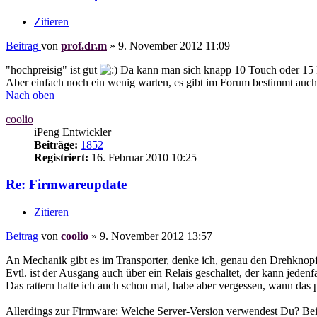
Zitieren
Beitrag
von
prof.dr.m
»
9. November 2012 11:09
"hochpreisig" ist gut
Da kann man sich knapp 10 Touch oder 15 R
Aber einfach noch ein wenig warten, es gibt im Forum bestimmt auch 
Nach oben
coolio
iPeng Entwickler
Beiträge:
1852
Registriert:
16. Februar 2010 10:25
Re: Firmwareupdate
Zitieren
Beitrag
von
coolio
»
9. November 2012 13:57
An Mechanik gibt es im Transporter, denke ich, genau den Drehknopf.
Evtl. ist der Ausgang auch über ein Relais geschaltet, der kann jeden
Das rattern hatte ich auch schon mal, habe aber vergessen, wann das p
Allerdings zur Firmware: Welche Server-Version verwendest Du? Bei m