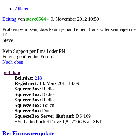
Zitieren
Beitrag
von
steve0564
»
9. November 2012 10:50
Problem wird sein, dass kaum jemand einen Transporter sein eigen nen
LG
Steve
_____________________
Kein Support per Email oder PN!
Fragen gehören ins Forum!
Nach oben
prof.dr.m
Beiträge:
218
Registriert:
18. März 2011 14:09
SqueezeBox:
Radio
SqueezeBox:
Radio
SqueezeBox:
Radio
SqueezeBox:
Touch
SqueezeBox:
Duet
SqueezeBox Server läuft auf:
DS-109+
+Verbatim Pocket Drive 1,8" 250GB an SBT
Re: Firmwareupdate