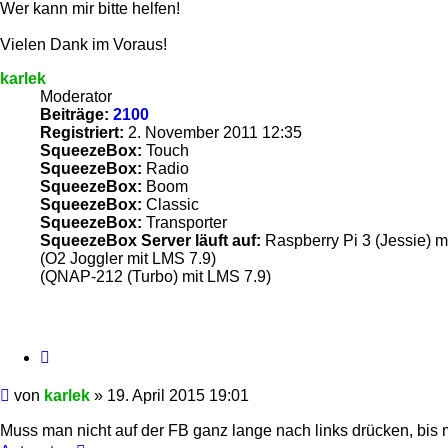
Wer kann mir bitte helfen!
Vielen Dank im Voraus!
karlek
Moderator
Beiträge:
2100
Registriert:
2. November 2011 12:35
SqueezeBox:
Touch
SqueezeBox:
Radio
SqueezeBox:
Boom
SqueezeBox:
Classic
SqueezeBox:
Transporter
SqueezeBox Server läuft auf:
Raspberry Pi 3 (Jessie) m
(O2 Joggler mit LMS 7.9)
(QNAP-212 (Turbo) mit LMS 7.9)
Zitieren
Beitrag
von
karlek
»
19. April 2015 19:01
Muss man nicht auf der FB ganz lange nach links drücken, bis