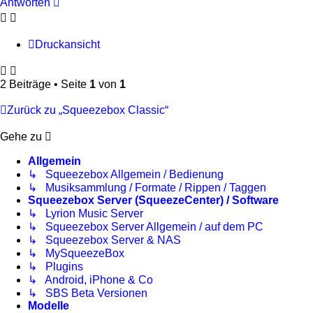
Antworten
Druckansicht
2 Beiträge • Seite
1
von
1
Zurück zu „Squeezebox Classic“
Gehe zu
Allgemein
↳ Squeezebox Allgemein / Bedienung
↳ Musiksammlung / Formate / Rippen / Taggen
Squeezebox Server (SqueezeCenter) / Software
↳ Lyrion Music Server
↳ Squeezebox Server Allgemein / auf dem PC
↳ Squeezebox Server & NAS
↳ MySqueezeBox
↳ Plugins
↳ Android, iPhone & Co
↳ SBS Beta Versionen
Modelle