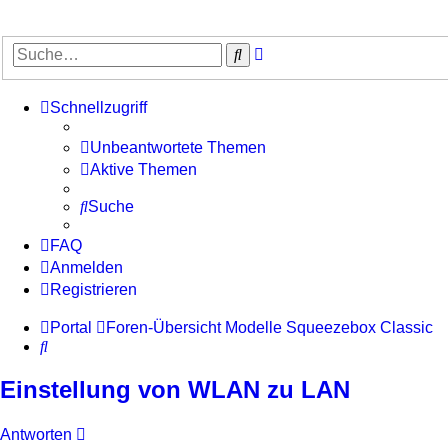
Erweiterte
Suche
Suche
Schnellzugriff
Unbeantwortete Themen
Aktive Themen
Suche
FAQ
Anmelden
Registrieren
Portal
Foren-Übersicht
Modelle
Squeezebox Classic
Suche
Einstellung von WLAN zu LAN
Antworten