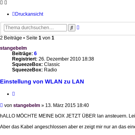
Druckansicht
Erweiterte
Suche
Suche
2 Beiträge • Seite
1
von
1
stangebelm
Beiträge:
6
Registriert:
26. Dezember 2010 18:38
SqueezeBox:
Classic
SqueezeBox:
Radio
Einstellung von WLAN zu LAN
Zitieren
Beitrag
von
stangebelm
»
13. März 2015 18:40
hALLO MÖCHTE MEINE bOX JETZT ÜBER lan ansteuern. Leider f
Aber das Kabel angeschlossen aber er zeigt mir nur an das ein