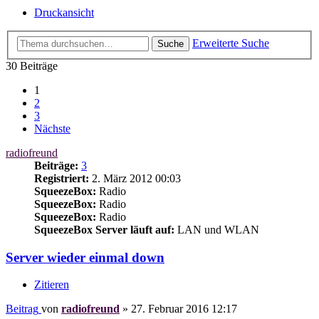
Druckansicht
Erweiterte Suche
Suche
30 Beiträge
1
2
3
Nächste
radiofreund
Beiträge:
3
Registriert:
2. März 2012 00:03
SqueezeBox:
Radio
SqueezeBox:
Radio
SqueezeBox:
Radio
SqueezeBox Server läuft auf:
LAN und WLAN
Server wieder einmal down
Zitieren
Beitrag
von
radiofreund
»
27. Februar 2016 12:17