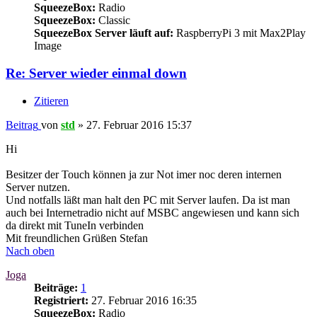
SqueezeBox:
Radio
SqueezeBox:
Classic
SqueezeBox Server läuft auf:
RaspberryPi 3 mit Max2Play
Image
Re: Server wieder einmal down
Zitieren
Beitrag
von
std
»
27. Februar 2016 15:37
Hi
Besitzer der Touch können ja zur Not imer noc deren internen
Server nutzen.
Und notfalls läßt man halt den PC mit Server laufen. Da ist man
auch bei Internetradio nicht auf MSBC angewiesen und kann sich
da direkt mit TuneIn verbinden
Mit freundlichen Grüßen Stefan
Nach oben
Joga
Beiträge:
1
Registriert:
27. Februar 2016 16:35
SqueezeBox:
Radio