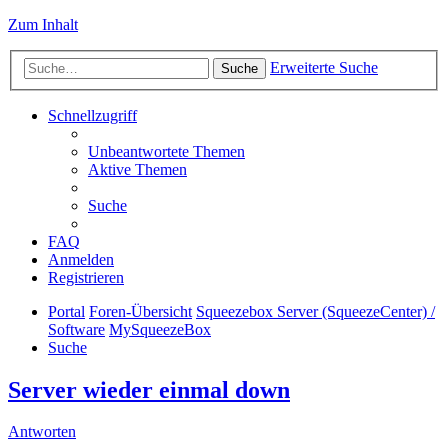
Zum Inhalt
Erweiterte Suche
Suche
Schnellzugriff
Unbeantwortete Themen
Aktive Themen
Suche
FAQ
Anmelden
Registrieren
Portal
Foren-Übersicht
Squeezebox Server (SqueezeCenter) /
Software
MySqueezeBox
Suche
Server wieder einmal down
Antworten