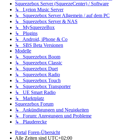
Squeezebox Server (SqueezeCenter) / Software
↳ Lyrion Music Server
↳ Squeezebox Server Allgemein / auf dem PC
↳ Squeezebox Server & NAS
↳ MySqueezeBox
↳ Plugins
↳ Android, iPhone & Co
↳ SBS Beta Versionen
Modelle
↳ Squeezebox Boom
↳ Squeezebox Classic
↳ Squeezebox Duet
↳ Squeezebox Radio
↳ Squeezebox Touch
↳ Squeezebox Transporter
↳ UE Smart Radio
↳ Marktplatz
Squeezebox Forum
↳ Ankündigungen und Neuigkeiten
↳ Forum: Anregungen und Probleme
↳ Plauderecke
Portal
Foren-Übersicht
Alle Zeiten sind
UTC+02:00