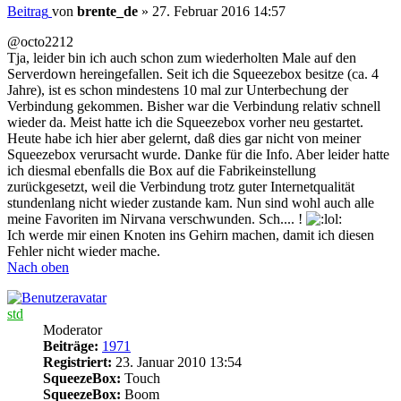
Beitrag
von
brente_de
»
27. Februar 2016 14:57
@octo2212
Tja, leider bin ich auch schon zum wiederholten Male auf den
Serverdown hereingefallen. Seit ich die Squeezebox besitze (ca. 4
Jahre), ist es schon mindestens 10 mal zur Unterbechung der
Verbindung gekommen. Bisher war die Verbindung relativ schnell
wieder da. Meist hatte ich die Squeezebox vorher neu gestartet.
Heute habe ich hier aber gelernt, daß dies gar nicht von meiner
Squeezebox verursacht wurde. Danke für die Info. Aber leider hatte
ich diesmal ebenfalls die Box auf die Fabrikeinstellung
zurückgesetzt, weil die Verbindung trotz guter Internetqualität
stundenlang nicht wieder zustande kam. Nun sind wohl auch alle
meine Favoriten im Nirvana verschwunden. Sch.... !
Ich werde mir einen Knoten ins Gehirn machen, damit ich diesen
Fehler nicht wieder mache.
Nach oben
std
Moderator
Beiträge:
1971
Registriert:
23. Januar 2010 13:54
SqueezeBox:
Touch
SqueezeBox:
Boom