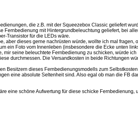
ienungen, die z.B. mit der Squeezebox Classic geliefert wurden,
e Fernbedienung mit Hintergrundbeleuchtung geliefert, bei all
r-Transistor für die LEDs wäre.
e, aber dieses gerne nachrüsten würde, wollte ich mal fragen,
 um ein Foto vom Innenleben (insbesondere die Ecke unten links
 mir seine beleuchtete Fernbedienung zu schicken, würde ich si
ese durchmessen. Die Versandkosten in beide Richtungen wür
len Besitzern dieses Fernbedienungsmodells zum Selbstkostenp
ngen eine absolute Seltenheit sind. Also egal ob man die FB da
äre eine schöne Aufwertung für diese schicke Fernbedienung, u