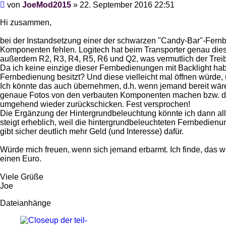
Beitrag
von
JoeMod2015
»
22. September 2016 22:51
Hi zusammen,
bei der Instandsetzung einer der schwarzen "Candy-Bar"-Fernbed
Komponenten fehlen. Logitech hat beim Transporter genau dies
außerdem R2, R3, R4, R5, R6 und Q2, was vermutlich der Treibe
Da ich keine einzige dieser Fernbedienungen mit Backlight hab
Fernbedienung besitzt? Und diese vielleicht mal öffnen würde,
Ich könnte das auch übernehmen, d.h. wenn jemand bereit wäre,
genaue Fotos von den verbauten Komponenten machen bzw. di
umgehend wieder zurückschicken. Fest versprochen!
Die Ergänzung der Hintergrundbeleuchtung könnte ich dann al
steigt erheblich, weil die hintergrundbeleuchteten Fernbedienu
gibt sicher deutlich mehr Geld (und Interesse) dafür.
Würde mich freuen, wenn sich jemand erbarmt. Ich finde, das w
einen Euro.
Viele Grüße
Joe
Dateianhänge