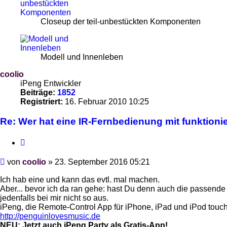
Closeup der teil-unbestückten Komponenten
Modell und Innenleben
coolio
iPeng Entwickler
Beiträge:
1852
Registriert:
16. Februar 2010 10:25
Re: Wer hat eine IR-Fernbedienung mit funktion
Zitieren
Beitrag
von
coolio
»
23. September 2016 05:21
Ich hab eine und kann das evtl. mal machen.
Aber... bevor ich da ran gehe: hast Du denn auch die passende 
jedenfalls bei mir nicht so aus.
iPeng, die Remote-Control App für iPhone, iPad und iPod touch 
http://penguinlovesmusic.de
NEU: Jetzt auch iPeng Party als Gratis-App!