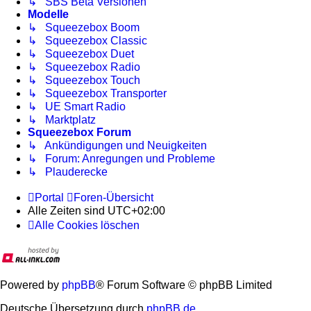
↳ SBS Beta Versionen
Modelle
↳ Squeezebox Boom
↳ Squeezebox Classic
↳ Squeezebox Duet
↳ Squeezebox Radio
↳ Squeezebox Touch
↳ Squeezebox Transporter
↳ UE Smart Radio
↳ Marktplatz
Squeezebox Forum
↳ Ankündigungen und Neuigkeiten
↳ Forum: Anregungen und Probleme
↳ Plauderecke
Portal
Foren-Übersicht
Alle Zeiten sind
UTC+02:00
Alle Cookies löschen
Powered by
phpBB
® Forum Software © phpBB Limited
Deutsche Übersetzung durch
phpBB.de