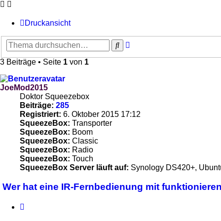
Druckansicht
Erweiterte
Suche
Suche
3 Beiträge • Seite
1
von
1
JoeMod2015
Doktor Squeezebox
Beiträge:
285
Registriert:
6. Oktober 2015 17:12
SqueezeBox:
Transporter
SqueezeBox:
Boom
SqueezeBox:
Classic
SqueezeBox:
Radio
SqueezeBox:
Touch
SqueezeBox Server läuft auf:
Synology DS420+, Ubunt
Wer hat eine IR-Fernbedienung mit funktionier
Zitieren