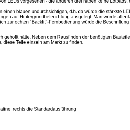
g von LEDs vorgesehen - die anderen drei haben keine Lötpads, e
n einen blauen undurchsichtigen, d.h. da würde die stärkste L
nungen auf Hintergrundbeleuchtung ausgelegt. Man würde alle
eich zur echten "Backlit"-Fernbedienung würde die Beschriftung 
 ich gehofft hätte. Neben dem Rausfinden der benötigten Baute
 diese Teile einzeln am Markt zu finden.
latine, rechts die Standardausführung