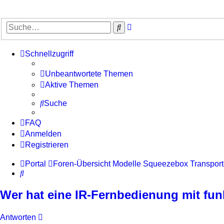
Erweiterte
Suche
Suche
Schnellzugriff
Unbeantwortete Themen
Aktive Themen
Suche
FAQ
Anmelden
Registrieren
Portal
Foren-Übersicht
Modelle
Squeezebox Transport
Suche
Wer hat eine IR-Fernbedienung mit fu
Antworten