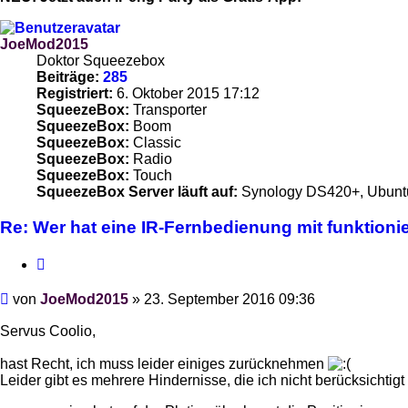
JoeMod2015
Doktor Squeezebox
Beiträge:
285
Registriert:
6. Oktober 2015 17:12
SqueezeBox:
Transporter
SqueezeBox:
Boom
SqueezeBox:
Classic
SqueezeBox:
Radio
SqueezeBox:
Touch
SqueezeBox Server läuft auf:
Synology DS420+, Ubunt
Re: Wer hat eine IR-Fernbedienung mit funktion
Zitieren
Beitrag
von
JoeMod2015
»
23. September 2016 09:36
Servus Coolio,
hast Recht, ich muss leider einiges zurücknehmen
Leider gibt es mehrere Hindernisse, die ich nicht berücksichtig