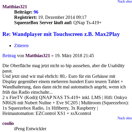
Nach obe
Matthias321
Beiträge:
96
Registriert:
19. Dezember 2014 09:17
SqueezeBox Server läuft auf:
QNap Ts-419+
Re: Wandplayer mit Touchscreen z.B. Max2Play
Zitieren
Beitrag
von
Matthias321
»
19. März 2018 21:45
Die Oberfläche mag jetzt nicht so hip aussehen, aber die Usability
passt.
Und jetzt sind wir mal ehrlich: 80,- Euro für ein Gehäuse mit
Display gegenüber einem mehreren hundert Euro teuren Tablet +
Wandhalterung, dass dann nicht mal automatisch angeht, wenn ich
früh das Radio einschalte...
2 x FireTV (Kodi)| QNAP NAS TS-419+ inkl. LMS | Hifi: Onkyo
NR626 mit Nubert Nuline + Eve SC205 | Multiroom (Squeezebox):
1x Squeezebox Radio, 1x Hifiberry, 3x Raspberry |
Heimautomation: EZControl XS1 + xsXcontrol
Nach obe
coolio
iPeng Entwickler