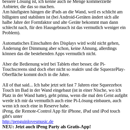
bessere Lösung ist, ich kenne auch ne Menge kommerzielle
Anbieter, die das so machen.
Am häufigsten hängen die iPads an die Wand, weil es schlicht am
billigsten und stabilsten ist (bei Android-Geräten ändert sich alle
halbe Jahre der Formfaktor und alte Geräte bekommt man dann
schlecht nach, für den Hausgebrauch ist das vermutlich weniger ein
Problem).
Automatisches Einschalten des Displays wird wohl nicht gehen,
Änderung der Dimmung aber schon, keine Ahnung, allerdings
können das die bestehenden Apps vermutlich nicht.
Aber die Bedienung wird bei Tablets eher besser, die Pi-
Touchscreens sind doch eher nicht so reaktiv und die SqueezePlay-
Oberfläche kommt doch in die Jahre.
All of that said... Ich habe jetzt seit fast 7 Jahren eine Squeezebox
Touch im Bad in der Wand eingebaut (ist in einer Nische, wo ich
Platz in der Wand hatte), geht prima, wenn die mal den Geist aufgibt
werde ich mir da vermutlich auch eine Pi-Lösung einbauen, auch
wenn ich noch eine in Reserve habe.
iPeng, die Remote-Control App für iPhone, iPad und iPod touch
gibt's unter
http://penguinlovesmusic.de
NEU: Jetzt auch iPeng Party als Gratis-App!