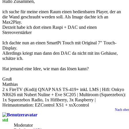
Hallo Zusammen,
ich suche für meine einen Raum einen bedienbaren Player, der an
die Wand geschraubt werden soll. Als Image dachte ich an
Max2Play.
Derzeit habe ich dort einen Raspi + DAC und einen
Stereoverstärker
Ich dachte nun an einen SmartPi Touch mit Original 7" Touch-
Display.
Allerdings kriegt man dann den DAC da nicht mit ins Gehäuse,
schätze ich.
Hat jemand eine Idee, wie man das lösen kann?
Gruß
Matthias
2 x FireTV (Kodi)| QNAP NAS TS-419+ inkl. LMS | Hifi: Onkyo
NR626 mit Nubert Nuline + Eve SC205 | Multiroom (Squeezebox):
1x Squeezebox Radio, 1x Hifiberry, 3x Raspberry |
Heimautomation: EZControl XS1 + xsXcontrol
Nach obe
std
Moderator