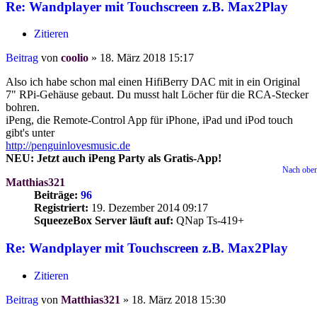
Re: Wandplayer mit Touchscreen z.B. Max2Play
Zitieren
Beitrag
von
coolio
»
18. März 2018 15:17
Also ich habe schon mal einen HifiBerry DAC mit in ein Original
7" RPi-Gehäuse gebaut. Du musst halt Löcher für die RCA-Stecker
bohren.
iPeng, die Remote-Control App für iPhone, iPad und iPod touch
gibt's unter
http://penguinlovesmusic.de
NEU: Jetzt auch iPeng Party als Gratis-App!
Nach obe
Matthias321
Beiträge:
96
Registriert:
19. Dezember 2014 09:17
SqueezeBox Server läuft auf:
QNap Ts-419+
Re: Wandplayer mit Touchscreen z.B. Max2Play
Zitieren
Beitrag
von
Matthias321
»
18. März 2018 15:30