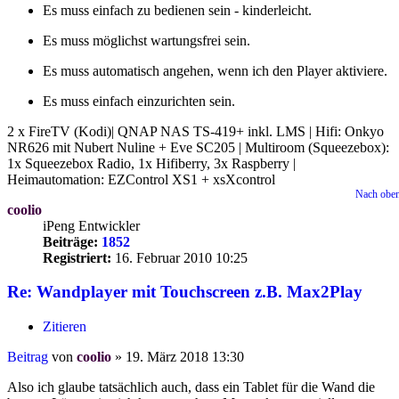
Es muss einfach zu bedienen sein - kinderleicht.
Es muss möglichst wartungsfrei sein.
Es muss automatisch angehen, wenn ich den Player aktiviere.
Es muss einfach einzurichten sein.
2 x FireTV (Kodi)| QNAP NAS TS-419+ inkl. LMS | Hifi: Onkyo
NR626 mit Nubert Nuline + Eve SC205 | Multiroom (Squeezebox):
1x Squeezebox Radio, 1x Hifiberry, 3x Raspberry |
Heimautomation: EZControl XS1 + xsXcontrol
Nach obe
coolio
iPeng Entwickler
Beiträge:
1852
Registriert:
16. Februar 2010 10:25
Re: Wandplayer mit Touchscreen z.B. Max2Play
Zitieren
Beitrag
von
coolio
»
19. März 2018 13:30
Also ich glaube tatsächlich auch, dass ein Tablet für die Wand die