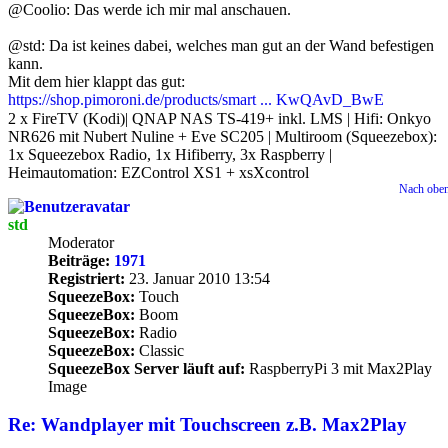
@Coolio: Das werde ich mir mal anschauen.
@std: Da ist keines dabei, welches man gut an der Wand befestigen
kann.
Mit dem hier klappt das gut:
https://shop.pimoroni.de/products/smart ... KwQAvD_BwE
2 x FireTV (Kodi)| QNAP NAS TS-419+ inkl. LMS | Hifi: Onkyo
NR626 mit Nubert Nuline + Eve SC205 | Multiroom (Squeezebox):
1x Squeezebox Radio, 1x Hifiberry, 3x Raspberry |
Heimautomation: EZControl XS1 + xsXcontrol
Nach obe
std
Moderator
Beiträge:
1971
Registriert:
23. Januar 2010 13:54
SqueezeBox:
Touch
SqueezeBox:
Boom
SqueezeBox:
Radio
SqueezeBox:
Classic
SqueezeBox Server läuft auf:
RaspberryPi 3 mit Max2Play
Image
Re: Wandplayer mit Touchscreen z.B. Max2Play