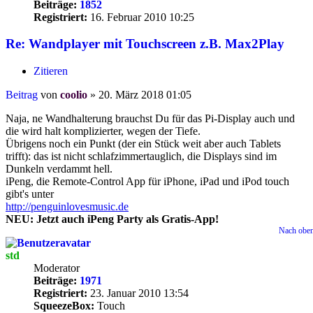
Beiträge:
1852
Registriert:
16. Februar 2010 10:25
Re: Wandplayer mit Touchscreen z.B. Max2Play
Zitieren
Beitrag
von
coolio
»
20. März 2018 01:05
Naja, ne Wandhalterung brauchst Du für das Pi-Display auch und
die wird halt komplizierter, wegen der Tiefe.
Übrigens noch ein Punkt (der ein Stück weit aber auch Tablets
trifft): das ist nicht schlafzimmertauglich, die Displays sind im
Dunkeln verdammt hell.
iPeng, die Remote-Control App für iPhone, iPad und iPod touch
gibt's unter
http://penguinlovesmusic.de
NEU: Jetzt auch iPeng Party als Gratis-App!
Nach obe
std
Moderator
Beiträge:
1971
Registriert:
23. Januar 2010 13:54
SqueezeBox:
Touch