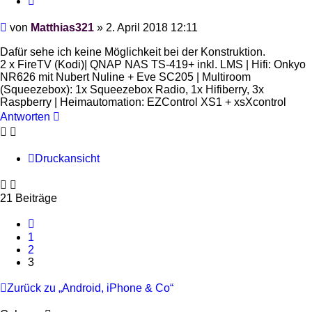
Beitrag
von
Matthias321
»
2. April 2018 12:11
Dafür sehe ich keine Möglichkeit bei der Konstruktion.
2 x FireTV (Kodi)| QNAP NAS TS-419+ inkl. LMS | Hifi: Onkyo
NR626 mit Nubert Nuline + Eve SC205 | Multiroom
(Squeezebox): 1x Squeezebox Radio, 1x Hifiberry, 3x
Raspberry | Heimautomation: EZControl XS1 + xsXcontrol
Antworten
Druckansicht
21 Beiträge
Vorherige
1
2
3
Zurück zu „Android, iPhone & Co“