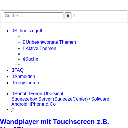
Erweiterte
Suche
Suche
Schnellzugriff
Unbeantwortete Themen
Aktive Themen
Suche
FAQ
Anmelden
Registrieren
Portal
Foren-Übersicht
Squeezebox Server (SqueezeCenter) / Software
Android, iPhone & Co
Suche
Wandplayer mit Touchscreen z.B.