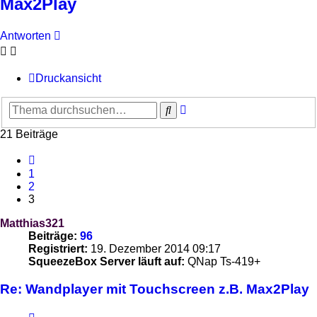
Max2Play
Antworten
Druckansicht
Erweiterte
Suche
Suche
21 Beiträge
Vorherige
1
2
3
Matthias321
Beiträge:
96
Registriert:
19. Dezember 2014 09:17
SqueezeBox Server läuft auf:
QNap Ts-419+
Re: Wandplayer mit Touchscreen z.B. Max2Play
Zitieren