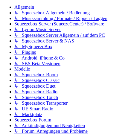
Allgemein
↳ Squeezebox Allgemein / Bedienung
↳ Musiksammlung / Formate / Rippen / Taggen
Squeezebox Server (SqueezeCenter) / Software
↳ Lyrion Music Server
↳ Squeezebox Server Allgemein / auf dem PC
↳ Squeezebox Server & NAS
↳ MySqueezeBox
↳ Plugins
↳ Android, iPhone & Co
↳ SBS Beta Versionen
Modelle
↳ Squeezebox Boom
↳ Squeezebox Classic
↳ Squeezebox Duet
↳ Squeezebox Radio
↳ Squeezebox Touch
↳ Squeezebox Transporter
↳ UE Smart Radio
↳ Marktplatz
Squeezebox Forum
↳ Ankündigungen und Neuigkeiten
↳ Forum: Anregungen und Probleme