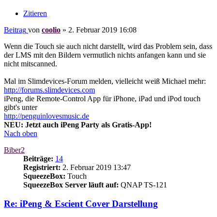
Zitieren
Beitrag
von
coolio
»
2. Februar 2019 16:08
Wenn die Touch sie auch nicht darstellt, wird das Problem sein, dass
der LMS mit den Bildern vermutlich nichts anfangen kann und sie
nicht mitscanned.
Mal im Slimdevices-Forum melden, vielleicht weiß Michael mehr:
http://forums.slimdevices.com
iPeng, die Remote-Control App für iPhone, iPad und iPod touch
gibt's unter
http://penguinlovesmusic.de
NEU: Jetzt auch iPeng Party als Gratis-App!
Nach oben
Biber2
Beiträge:
14
Registriert:
2. Februar 2019 13:47
SqueezeBox:
Touch
SqueezeBox Server läuft auf:
QNAP TS-121
Re: iPeng & Escient Cover Darstellung