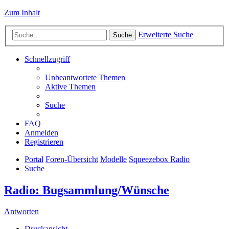
Zum Inhalt
Erweiterte Suche
Suche
Schnellzugriff
Unbeantwortete Themen
Aktive Themen
Suche
FAQ
Anmelden
Registrieren
Portal
Foren-Übersicht
Modelle
Squeezebox Radio
Suche
Radio: Bugsammlung/Wünsche
Antworten
Druckansicht