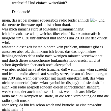
wechselt? Und einfach weiterläuft?
Dank euch!
moin, das ist bei meiner squeezebox radio leider ähnlich
und
das neueste firmware update ist schon drauf.
was mich immens stört ist folgender zusammenhang:
ich habe zuhause wlan, welches über eine fritzbox automatisch
morgens um 6.30 uhr aktiviert und abends um 20.00 uhr deaktiviert
wird.
während dieser zeit ist radio hören kein problem, mitunter gibt es
aussetzer aber ok, damit kann ich leben. das das logo meines
lieblingssenders delta radio nach wenigen minuten verschwindet
und durch dieses monochrome funkmastsymbol ersetzt wird ist
schon ärgerlicher aber auch noch akzeptabel.
was aber richtig nervt ist die tatsache, daß wenn mein wlan ausgeht
und ich die radio abends auf standby setze, sie am nächsten morgen
um 7.00 uhr, wenn der wecker mit musik einsetzen soll, das wlan
nicht reconnected (rotes wlan symbol im display) und sie deshalb
auch kein radio abspielt sondern diesen schrecklichen standard
wecker ton, der auch noch sehr laut ist. wenn ich anschließend die
radio manuell komplett neustarte, ist die wlan verbindung da und die
radio spielt musik,
aber sorry, da bin ich schon wach und brauche so eine prozedur
nicht mehr ;-(