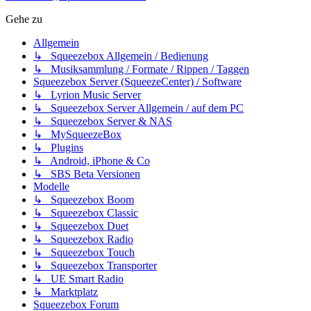
Gehe zu
Allgemein
↳ Squeezebox Allgemein / Bedienung
↳ Musiksammlung / Formate / Rippen / Taggen
Squeezebox Server (SqueezeCenter) / Software
↳ Lyrion Music Server
↳ Squeezebox Server Allgemein / auf dem PC
↳ Squeezebox Server & NAS
↳ MySqueezeBox
↳ Plugins
↳ Android, iPhone & Co
↳ SBS Beta Versionen
Modelle
↳ Squeezebox Boom
↳ Squeezebox Classic
↳ Squeezebox Duet
↳ Squeezebox Radio
↳ Squeezebox Touch
↳ Squeezebox Transporter
↳ UE Smart Radio
↳ Marktplatz
Squeezebox Forum