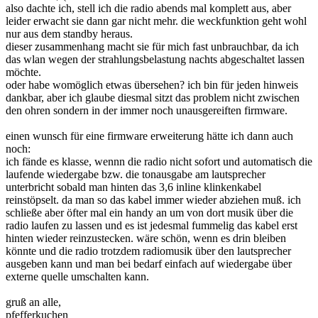
also dachte ich, stell ich die radio abends mal komplett aus, aber
leider erwacht sie dann gar nicht mehr. die weckfunktion geht wohl
nur aus dem standby heraus.
dieser zusammenhang macht sie für mich fast unbrauchbar, da ich
das wlan wegen der strahlungsbelastung nachts abgeschaltet lassen
möchte.
oder habe womöglich etwas übersehen? ich bin für jeden hinweis
dankbar, aber ich glaube diesmal sitzt das problem nicht zwischen
den ohren sondern in der immer noch unausgereiften firmware.
einen wunsch für eine firmware erweiterung hätte ich dann auch
noch:
ich fände es klasse, wennn die radio nicht sofort und automatisch die
laufende wiedergabe bzw. die tonausgabe am lautsprecher
unterbricht sobald man hinten das 3,6 inline klinkenkabel
reinstöpselt. da man so das kabel immer wieder abziehen muß. ich
schließe aber öfter mal ein handy an um von dort musik über die
radio laufen zu lassen und es ist jedesmal fummelig das kabel erst
hinten wieder reinzustecken. wäre schön, wenn es drin bleiben
könnte und die radio trotzdem radiomusik über den lautsprecher
ausgeben kann und man bei bedarf einfach auf wiedergabe über
externe quelle umschalten kann.
gruß an alle,
pfefferkuchen