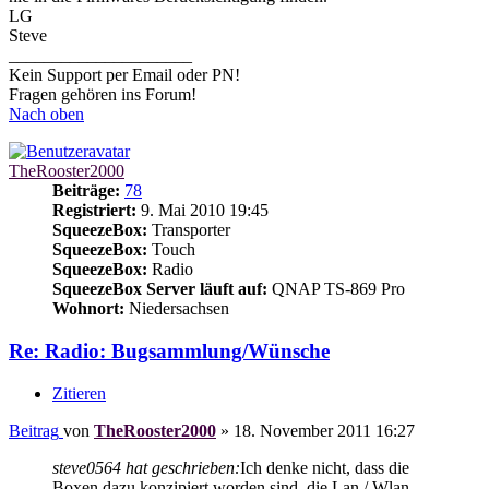
LG
Steve
_____________________
Kein Support per Email oder PN!
Fragen gehören ins Forum!
Nach oben
TheRooster2000
Beiträge:
78
Registriert:
9. Mai 2010 19:45
SqueezeBox:
Transporter
SqueezeBox:
Touch
SqueezeBox:
Radio
SqueezeBox Server läuft auf:
QNAP TS-869 Pro
Wohnort:
Niedersachsen
Re: Radio: Bugsammlung/Wünsche
Zitieren
Beitrag
von
TheRooster2000
»
18. November 2011 16:27
steve0564 hat geschrieben:
Ich denke nicht, dass die
Boxen dazu konzipiert worden sind, die Lan / Wlan