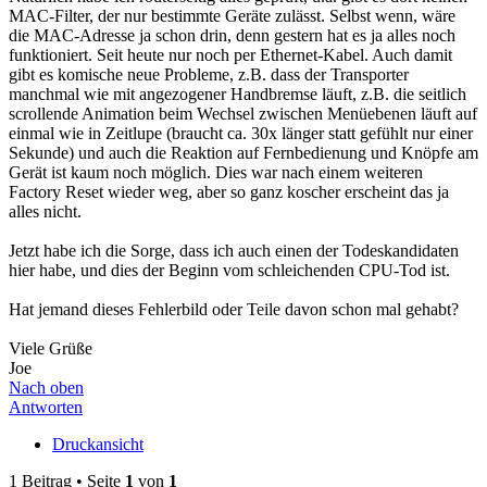
MAC-Filter, der nur bestimmte Geräte zulässt. Selbst wenn, wäre
die MAC-Adresse ja schon drin, denn gestern hat es ja alles noch
funktioniert. Seit heute nur noch per Ethernet-Kabel. Auch damit
gibt es komische neue Probleme, z.B. dass der Transporter
manchmal wie mit angezogener Handbremse läuft, z.B. die seitlich
scrollende Animation beim Wechsel zwischen Menüebenen läuft auf
einmal wie in Zeitlupe (braucht ca. 30x länger statt gefühlt nur einer
Sekunde) und auch die Reaktion auf Fernbedienung und Knöpfe am
Gerät ist kaum noch möglich. Dies war nach einem weiteren
Factory Reset wieder weg, aber so ganz koscher erscheint das ja
alles nicht.
Jetzt habe ich die Sorge, dass ich auch einen der Todeskandidaten
hier habe, und dies der Beginn vom schleichenden CPU-Tod ist.
Hat jemand dieses Fehlerbild oder Teile davon schon mal gehabt?
Viele Grüße
Joe
Nach oben
Antworten
Druckansicht
1 Beitrag • Seite
1
von
1