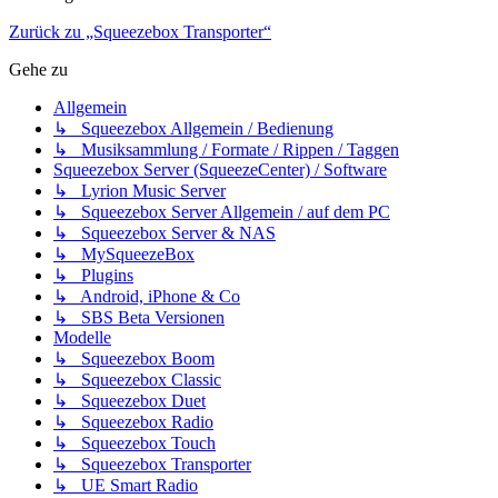
Zurück zu „Squeezebox Transporter“
Gehe zu
Allgemein
↳ Squeezebox Allgemein / Bedienung
↳ Musiksammlung / Formate / Rippen / Taggen
Squeezebox Server (SqueezeCenter) / Software
↳ Lyrion Music Server
↳ Squeezebox Server Allgemein / auf dem PC
↳ Squeezebox Server & NAS
↳ MySqueezeBox
↳ Plugins
↳ Android, iPhone & Co
↳ SBS Beta Versionen
Modelle
↳ Squeezebox Boom
↳ Squeezebox Classic
↳ Squeezebox Duet
↳ Squeezebox Radio
↳ Squeezebox Touch
↳ Squeezebox Transporter
↳ UE Smart Radio