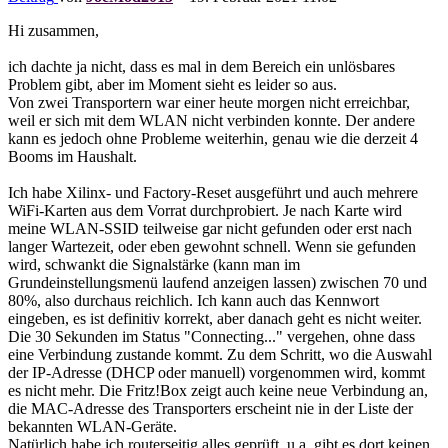
Hi zusammen,
ich dachte ja nicht, dass es mal in dem Bereich ein unlösbares
Problem gibt, aber im Moment sieht es leider so aus.
Von zwei Transportern war einer heute morgen nicht erreichbar,
weil er sich mit dem WLAN nicht verbinden konnte. Der andere
kann es jedoch ohne Probleme weiterhin, genau wie die derzeit 4
Booms im Haushalt.
Ich habe Xilinx- und Factory-Reset ausgeführt und auch mehrere
WiFi-Karten aus dem Vorrat durchprobiert. Je nach Karte wird
meine WLAN-SSID teilweise gar nicht gefunden oder erst nach
langer Wartezeit, oder eben gewohnt schnell. Wenn sie gefunden
wird, schwankt die Signalstärke (kann man im
Grundeinstellungsmenü laufend anzeigen lassen) zwischen 70 und
80%, also durchaus reichlich. Ich kann auch das Kennwort
eingeben, es ist definitiv korrekt, aber danach geht es nicht weiter.
Die 30 Sekunden im Status "Connecting..." vergehen, ohne dass
eine Verbindung zustande kommt. Zu dem Schritt, wo die Auswahl
der IP-Adresse (DHCP oder manuell) vorgenommen wird, kommt
es nicht mehr. Die Fritz!Box zeigt auch keine neue Verbindung an,
die MAC-Adresse des Transporters erscheint nie in der Liste der
bekannten WLAN-Geräte.
Natürlich habe ich routerseitig alles geprüft, u.a. gibt es dort keinen