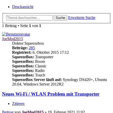
Druckansicht
Erweiterte Suche
Suche
1 Beitrag • Seite
1
von
1
JoeMod2015
Doktor Squeezebox
Beiträge:
285
Registriert:
6. Oktober 2015 17:12
SqueezeBox:
Transporter
SqueezeBox:
Boom
SqueezeBox:
Classic
SqueezeBox:
Radio
SqueezeBox:
Touch
SqueezeBox Server läuft auf:
Synology DS420+, Ubuntu
20.04, Windows Server 2012R2
Neues Wi-Fi / WLAN Problem mit Transporter
Zitieren
Beitrag
von
JoeMod2015
»
19. Februar 2021 11:02