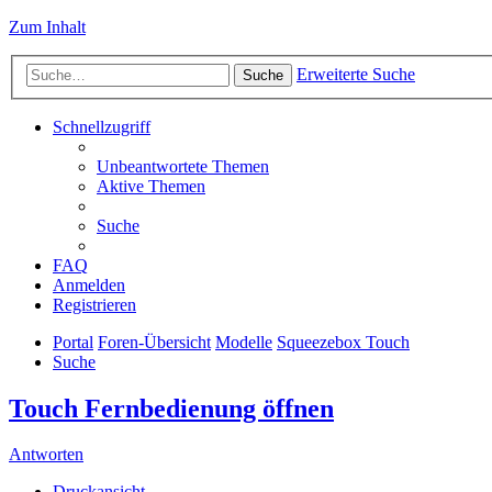
Zum Inhalt
Erweiterte Suche
Suche
Schnellzugriff
Unbeantwortete Themen
Aktive Themen
Suche
FAQ
Anmelden
Registrieren
Portal
Foren-Übersicht
Modelle
Squeezebox Touch
Suche
Touch Fernbedienung öffnen
Antworten
Druckansicht