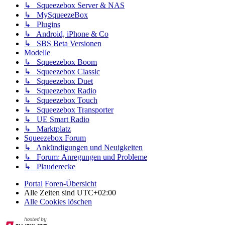
↳ Squeezebox Server & NAS
↳ MySqueezeBox
↳ Plugins
↳ Android, iPhone & Co
↳ SBS Beta Versionen
Modelle
↳ Squeezebox Boom
↳ Squeezebox Classic
↳ Squeezebox Duet
↳ Squeezebox Radio
↳ Squeezebox Touch
↳ Squeezebox Transporter
↳ UE Smart Radio
↳ Marktplatz
Squeezebox Forum
↳ Ankündigungen und Neuigkeiten
↳ Forum: Anregungen und Probleme
↳ Plauderecke
Portal
Foren-Übersicht
Alle Zeiten sind
UTC+02:00
Alle Cookies löschen