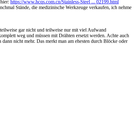
 hier:
https://www.hcqs.com.cn/Stainless-Steel ... 02199.html
 manchmal Stände, die medizinische Werkzeuge verkaufen, ich nehme
 teilweise gar nicht und teilweise nur mit viel Aufwand
en komplett weg und müssen mit Drähten ersetzt werden. Achte auch
ten dann nicht mehr. Das merkt man am ehesten durch Blöcke oder