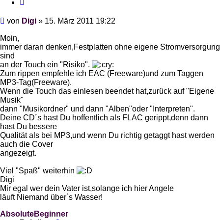
Zitieren
Beitrag
von
Digi
»
15. März 2011 19:22
Moin,
immer daran denken,Festplatten ohne eigene Stromversorgung
sind
an der Touch ein "Risiko".
Zum rippen empfehle ich EAC (Freeware)und zum Taggen
MP3-Tag(Freeware).
Wenn die Touch das einlesen beendet hat,zurück auf "Eigene
Musik"
dann "Musikordner" und dann "Alben"oder "Interpreten".
Deine CD´s hast Du hoffentlich als FLAC gerippt,denn dann
hast Du bessere
Qualität als bei MP3,und wenn Du richtig getaggt hast werden
auch die Cover
angezeigt.
Viel "Spaß" weiterhin
Digi
Mir egal wer dein Vater ist,solange ich hier Angele
läuft Niemand über`s Wasser!
AbsoluteBeginner