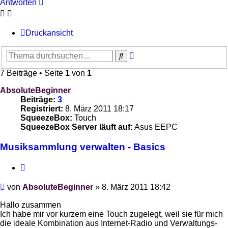
Antworten
Druckansicht
Erweiterte
Suche
Suche
7 Beiträge • Seite
1
von
1
AbsoluteBeginner
Beiträge:
3
Registriert:
8. März 2011 18:17
SqueezeBox:
Touch
SqueezeBox Server läuft auf:
Asus EEPC
Musiksammlung verwalten - Basics
Zitieren
Beitrag
von
AbsoluteBeginner
»
8. März 2011 18:42
Hallo zusammen
Ich habe mir vor kurzem eine Touch zugelegt, weil sie für mich
die ideale Kombination aus Internet-Radio und Verwaltungs-