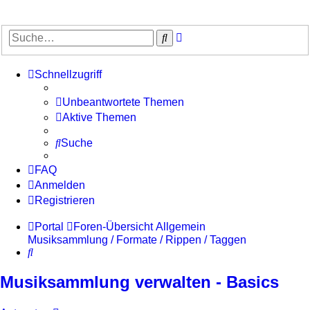
Erweiterte
Suche
Suche
Schnellzugriff
Unbeantwortete Themen
Aktive Themen
Suche
FAQ
Anmelden
Registrieren
Portal
Foren-Übersicht
Allgemein
Musiksammlung / Formate / Rippen / Taggen
Suche
Musiksammlung verwalten - Basics