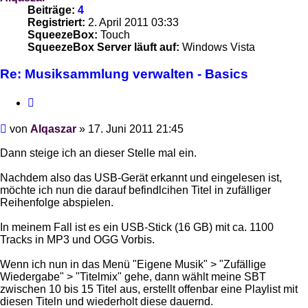
Beiträge:
4
Registriert:
2. April 2011 03:33
SqueezeBox:
Touch
SqueezeBox Server läuft auf:
Windows Vista
Re: Musiksammlung verwalten - Basics
Zitieren
Beitrag
von
Alqaszar
»
17. Juni 2011 21:45
Dann steige ich an dieser Stelle mal ein.
Nachdem also das USB-Gerät erkannt und eingelesen ist,
möchte ich nun die darauf befindlcihen Titel in zufälliger
Reihenfolge abspielen.
In meinem Fall ist es ein USB-Stick (16 GB) mit ca. 1100
Tracks in MP3 und OGG Vorbis.
Wenn ich nun in das Menü "Eigene Musik" > "Zufällige
Wiedergabe" > "Titelmix" gehe, dann wählt meine SBT
zwischen 10 bis 15 Titel aus, erstellt offenbar eine Playlist mit
diesen Titeln und wiederholt diese dauernd.