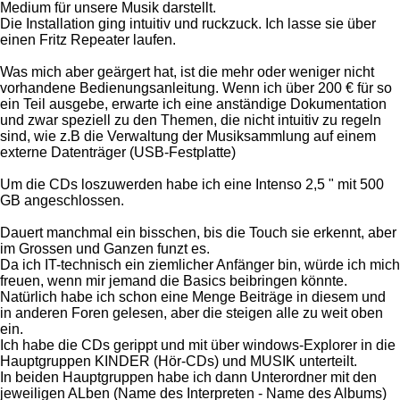
Medium für unsere Musik darstellt.
Die Installation ging intuitiv und ruckzuck. Ich lasse sie über
einen Fritz Repeater laufen.
Was mich aber geärgert hat, ist die mehr oder weniger nicht
vorhandene Bedienungsanleitung. Wenn ich über 200 € für so
ein Teil ausgebe, erwarte ich eine anständige Dokumentation
und zwar speziell zu den Themen, die nicht intuitiv zu regeln
sind, wie z.B die Verwaltung der Musiksammlung auf einem
externe Datenträger (USB-Festplatte)
Um die CDs loszuwerden habe ich eine Intenso 2,5 " mit 500
GB angeschlossen.
Dauert manchmal ein bisschen, bis die Touch sie erkennt, aber
im Grossen und Ganzen funzt es.
Da ich IT-technisch ein ziemlicher Anfänger bin, würde ich mich
freuen, wenn mir jemand die Basics beibringen könnte.
Natürlich habe ich schon eine Menge Beiträge in diesem und
in anderen Foren gelesen, aber die steigen alle zu weit oben
ein.
Ich habe die CDs gerippt und mit über windows-Explorer in die
Hauptgruppen KINDER (Hör-CDs) und MUSIK unterteilt.
In beiden Hauptgruppen habe ich dann Unterordner mit den
jeweiligen ALben (Name des Interpreten - Name des Albums)