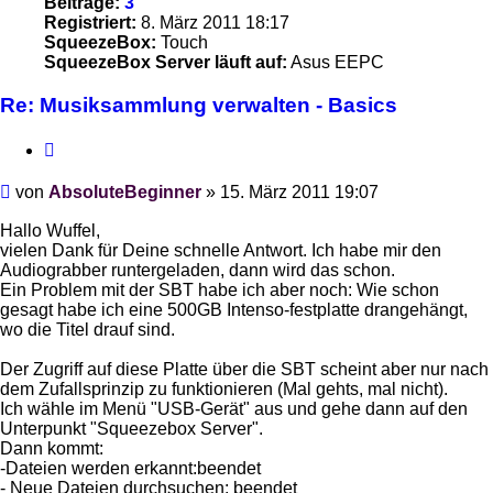
Beiträge:
3
Registriert:
8. März 2011 18:17
SqueezeBox:
Touch
SqueezeBox Server läuft auf:
Asus EEPC
Re: Musiksammlung verwalten - Basics
Zitieren
Beitrag
von
AbsoluteBeginner
»
15. März 2011 19:07
Hallo Wuffel,
vielen Dank für Deine schnelle Antwort. Ich habe mir den
Audiograbber runtergeladen, dann wird das schon.
Ein Problem mit der SBT habe ich aber noch: Wie schon
gesagt habe ich eine 500GB Intenso-festplatte drangehängt,
wo die Titel drauf sind.
Der Zugriff auf diese Platte über die SBT scheint aber nur nach
dem Zufallsprinzip zu funktionieren (Mal gehts, mal nicht).
Ich wähle im Menü "USB-Gerät" aus und gehe dann auf den
Unterpunkt "Squeezebox Server".
Dann kommt:
-Dateien werden erkannt:beendet
- Neue Dateien durchsuchen: beendet