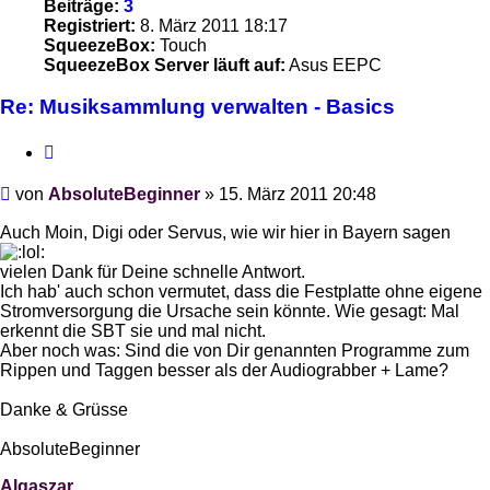
Beiträge:
3
Registriert:
8. März 2011 18:17
SqueezeBox:
Touch
SqueezeBox Server läuft auf:
Asus EEPC
Re: Musiksammlung verwalten - Basics
Zitieren
Beitrag
von
AbsoluteBeginner
»
15. März 2011 20:48
Auch Moin, Digi oder Servus, wie wir hier in Bayern sagen
vielen Dank für Deine schnelle Antwort.
Ich hab' auch schon vermutet, dass die Festplatte ohne eigene
Stromversorgung die Ursache sein könnte. Wie gesagt: Mal
erkennt die SBT sie und mal nicht.
Aber noch was: Sind die von Dir genannten Programme zum
Rippen und Taggen besser als der Audiograbber + Lame?
Danke & Grüsse
AbsoluteBeginner
Alqaszar